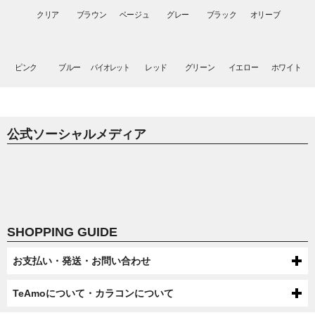
DIA
BC
紫外線カット
ナチュラル
ラメ入り
14.3mm
8.7mm
クリア
ブラウン
ベージュ
グレー
ブラック
オリーブ
UV CUT
NATURAL
GLIITER
13.3mm
13.4mm
13.5mm
DIA
BC
ブルーライトカット
ナチュラルハーフ
フチあり
14.5mm
8.8mm
BLUE LIGHT CUT
NATURAL HALF
LIMBAL RING
13.6mm
13.7mm
13.8mm
DIA
シリコーン
ハーフ
フチなし
ピンク
ブルー
バイオレット
レッド
グリーン
イエロー
ホワイト
15.0mm
SILCONE
HALF
NO LIMBAL RING
13.9mm
14.0mm
14.1mm
デカ目
BIG EYES
14.2mm
14.5mm
14.6mm
高発色
公式ソーシャルメディア
HIGH COLOR
14.8mm
SHOPPING GUIDE
お支払い・発送・お問い合わせ
お支払いについて
TeAmoについて・カラコンについて
代金引換・コンビニ後払い・コンビニ先払い・クレジットカード・ケータ
配送について