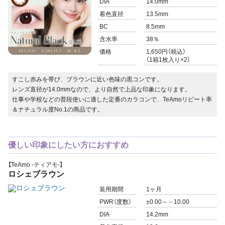
DIA
14.0mm
着色直径
13.5mm
BC
8.5mm
含水率
38％
価格
1,650円（税込）
（1箱1枚入り×2）
すこし赤みを帯び、ブラウンに近い色味の黒コンです。
レンズ直径が14.0mmなので、より自然で上品な印象になります。
仕事や学校などの普段使いに適した定番のカラコンで、TeAmoリピート率
＆ナチュラル度No.1の商品です。
優しい印象にしたい方におすすめ
【TeAmo -ティアモ-】
ロシェブラウン
装用期間
1ヶ月
PWR
（度数）
±0.00～－10.00
DIA
14.2mm