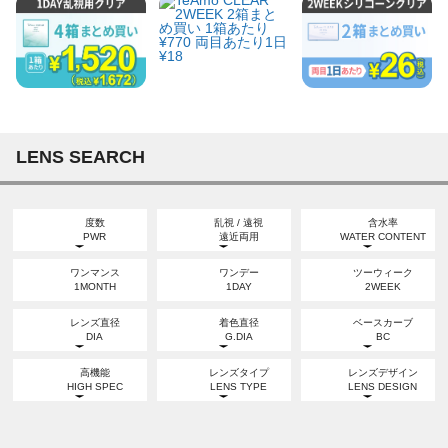
LENS SEARCH
度数
乱視 / 遠視
含水率
PWR
遠近両用
WATER CONTENT
度なし
乱視
高含水
ワンマンス
ワンデー
ツーウィーク
NON-PWR
TORIC
HIGH WATER
1MONTH
1DAY
2WEEK
度あり
遠視
低含水
POWERED
FARSIGHT
LOW WATER
レンズ直径
着色直径
ベースカーブ
DIA
G.DIA
BC
遠近両用
MULTIFOCAL
DIA
BC
高機能
レンズタイプ
レンズデザイン
12.0mm
12.6mm
12.7mm
14.0mm
8.5mm
HIGH SPEC
LENS TYPE
LENS DESIGN
DIA
BC
うるおい成分
サークル
水光
14.2mm
8.6mm
13.0mm
13.1mm
13.2mm
MOISTURE
CIRCLE
HIGH LIGHT