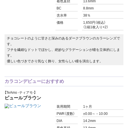
着色直径
13.6mm
BC
8.8mm
含水率
38％
価格
1,650円（税込）
（1箱1枚入り×2）
チョコレートのように甘さと深みのあるダークブラウンのカラーレンズで
す。
フチを繊細なドットでぼかし、絶妙なグラデーションが瞳を立体的にしま
す。
優しい色づきでさり気なく飾り、女性らしい瞳を演出します。
カラコンデビューにおすすめ
【TeAmo -ティアモ-】
ピュールブラウン
装用期間
1ヶ月
PWR
（度数）
±0.00～－10.00
DIA
14.2mm