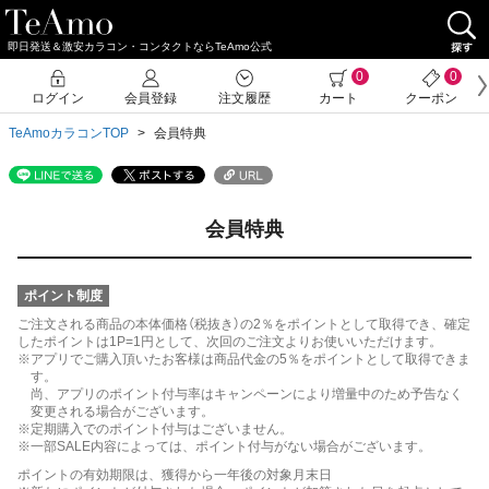
即日発送＆激安カラコン・コンタクトならTeAmo公式
0
0
ログイン
会員登録
注文履歴
カート
クーポン
TeAmoカラコンTOP
会員特典
会員特典
ポイント制度
ご注文される商品の本体価格（税抜き）の2％をポイントとして取得でき、確定
したポイントは1P=1円として、次回のご注文よりお使いいただけます。
※アプリでご購入頂いたお客様は商品代金の5％をポイントとして取得できま
す。
尚、アプリのポイント付与率はキャンペーンにより増量中のため予告なく
変更される場合がございます。
※定期購入でのポイント付与はございません。
※一部SALE内容によっては、ポイント付与がない場合がございます。
ポイントの有効期限は、獲得から一年後の対象月末日