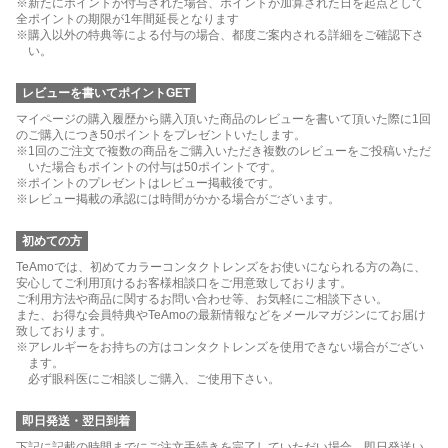
※新たにポイントが付与された場合、ポイントが加算された日を起点として
全ポイントの期限が1年間延長となります
※購入以外の特典等による付与の場合、都度ご案内される詳細をご確認下さ
い。
レビューを書いてポイントGET
マイページの購入履歴から購入頂いた商品のレビューを書いて頂いた際に1回
のご購入につき50ポイントをプレゼントいたします。
※1回のご注文で複数の商品をご購入いただき複数のレビューをご投稿いただ
いた場合もポイントの付与は50ポイントです。
※ポイントのプレゼントはレビュー掲載後です。
※レビュー掲載の承認には時間がかかる場合がございます。
初めての方
TeAmoでは、初めてカラーコンタクトレンズをお使いになられる方の為に、
安心してご利用頂けるお客様相談口をご用意致しております。
ご利用方法や商品に関するお問い合わせ等、お気軽にご相談下さい。
また、お得な会員特典やTeAmoの最新情報などをメールマガジンにてお届け
致しております。
※アレルギーをお持ちの方はコンタクトレンズを使用できない場合がござい
ます。
必ず眼科医にご相談しご購入、ご使用下さい。
即日発送・翌日到着
下記に記載の時間までにご注文手続きを完了していただい場合、即日発送い