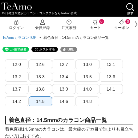
即日発送＆激安カラコン・コンタクトならTeAmo公式
0
0
ログイン
会員登録
注文履歴
カート
クーポン
TeAmoカラコンTOP
着色直径：14.5mmのカラコン商品一覧
12.0
12.6
12.7
13.0
13.1
13.2
13.3
13.4
13.5
13.6
13.7
13.8
13.9
14.0
14.1
14.2
14.5
14.6
14.8
着色直径：14.5mmのカラコン商品一覧
着色直径14.5mmのカラコンは、最大級のデカ目で誰よりも目立ち
たい方におすすめ。