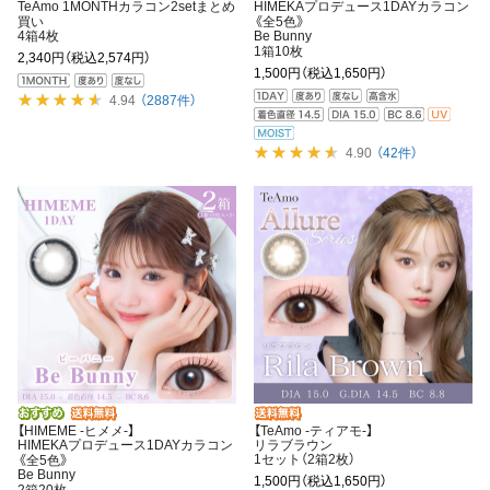
TeAmo 1MONTHカラコン2setまとめ
HIMEKAプロデュース1DAYカラコン
買い
《全5色》
4箱4枚
Be Bunny
1箱10枚
2,340円
（税込2,574円）
1,500円
（税込1,650円）
4.94
（2887件）
4.90
（42件）
【HIMEME -ヒメメ-】
【TeAmo -ティアモ-】
HIMEKAプロデュース1DAYカラコン
リラブラウン
1セット（2箱2枚）
《全5色》
Be Bunny
1,500円
（税込1,650円）