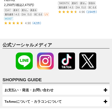
2箱20枚
2,250円
（税込2,475円）
4.96
（194件）
4.90
（42件）
公式ソーシャルメディア
SHOPPING GUIDE
お支払い・発送・お問い合わせ
お支払いについて
TeAmoについて・カラコンについて
代金引換・コンビニ後払い・コンビニ先払い・クレジットカード・ケータ
配送について
TeAmoについて
イ・atone（コンビニで翌月払い）でのお支払いがご利用いただけます。