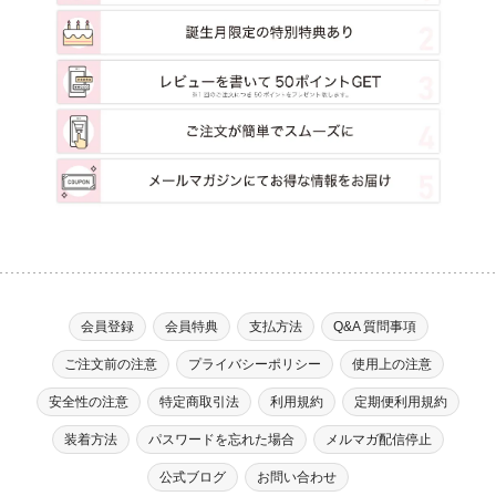
お客様からの各種お問い合わせに対して回答を行うため。
お客様に対して、当社のサービスに対するご意見やご感想のご提供をお願いするた
め。
お客様それぞれの嗜好に適合した情報発信やサービスを提供・表示するため。
マーケティング分析に利用するため。
広告の効果測定を行うため。
2に定める共同利用及び同3に定める第三者への提供のため。
※なお、上記の利用目的は、当社が、第三者から取得した、他のウェブサイトにおける
広告の閲覧履歴、広告のクリック日時、当該広告を掲載している他のウェブサイトの
情報（お客様の当該ウェブサイトにおける会員ID、会員名、ウェブサイトの名称など）
およびその分析結果等の個人関連情報を、当社が保有するお客様の個人情報（会員情
報、購買情報など）と照合したうえで利用する場合を含みます。
2.第三者提供
当社は、お客様の個人情報については、個人情報の保護に関する法律の定める場合
（下記2に定める共同利用を含みます）のほか、お客様の個別の同意がない限り、第三
会員登録
会員特典
支払方法
Q&A 質問事項
者（日本国外にある者を含みます）に提供しません。
ただし、下記3の第三者提供については、お客様が本ポリシーに同意したことをもっ
て、当該第三者提供を同意したものとみなします。
ご注文前の注意
プライバシーポリシー
使用上の注意
当社は、以下のとおりお客様の個人情報を共同利用します。
安全性の注意
特定商取引法
利用規約
定期便利用規約
■共同して利用される個人情報の項目
ID及びパスワード
氏名、性別、生年月日、郵便番号、住所、メールアドレス、電話番号、SNSアカ
装着方法
パスワードを忘れた場合
メルマガ配信停止
ウント情報、身体的特徴その他のお客様に関する情報
本人確認書類（運転免許証、健康保険証、住民票の写し等のことをいいます）及び
公式ブログ
お問い合わせ
当該書類に含まれる情報