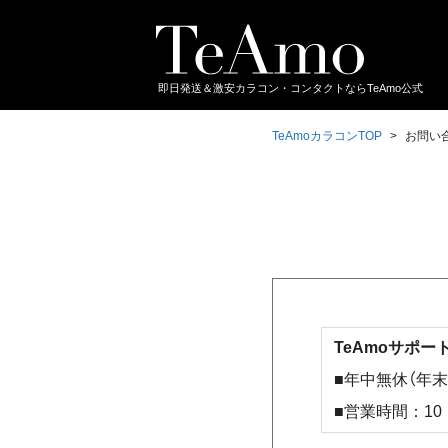
即日発送＆激安カラコン・コンタクトならTeAmo公式
TeAmoカラコンTOP
お問い
TeAmoサポ
■年中無休（年
■営業時間：10：