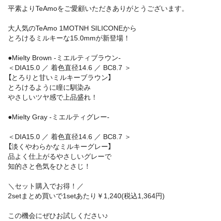
平素よりTeAmoをご愛顧いただきありがとうございます。
大人気のTeAmo 1MOTNH SILICONEから
とろけるミルキーな15.0mmが新登場！
●Mielty Brown -ミエルティブラウン-
＜DIA15.0 ／ 着色直径14.6 ／ BC8.7 ＞
【とろりと甘いミルキーブラウン】
とろけるように瞳に馴染み
やさしいツヤ感で上品盛れ！
●Mielty Gray -ミエルティグレー-
＜DIA15.0 ／ 着色直径14.6 ／ BC8.7 ＞
【淡くやわらかなミルキーグレー】
品よく仕上がるやさしいグレーで
知的さと色気をひとさじ！
＼セット購入でお得！／
2setまとめ買いで1setあたり￥1,240(税込1,364円)
この機会にぜひお試しください♪