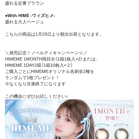
盛れる定番ブラウン
●With HIME -ウィズヒメ-
盛れる大人ベージュ
こちらの商品は1月29日より順次出荷となります。
＼発売記念！ノベルティキャンペーン☆／
HIMEME 1MONTH両目分（1箱1枚入×2）または、
HIMEME 1DAY2箱（1箱10枚入×２）
ご購入ごとにHIMEMEオリジナル名刺全2種を
ランダムで1枚プレゼント！
※なくなり次第終了になります
この機会にぜひお試しください♪