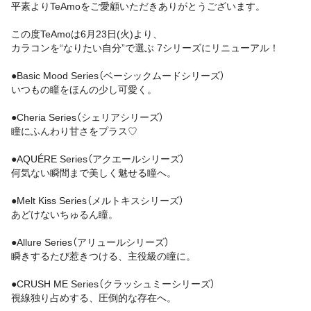
平素よりTeAmoをご愛顧いただきありがとうございます。
この度TeAmoは6月23日(火)より、
カラコンを“なりたい自分”で選ぶ 7シリーズにリニューアル！
●Basic Mood Series（ベーシックムードシリーズ）
いつもの瞳をほんの少し可愛く。
●Cheria Series（シェリアシリーズ）
瞳にふんわり甘さをプラス♡
●AQUÉRE Series（アクエールシリーズ）
何気ない瞬間まで美しく魅せる瞳へ。
●Melt Kiss Series（メルトキスシリーズ）
あどけないちゅるん瞳。
●Allure Series（アリュールシリーズ）
瞬きするたび惹きつける、主役級の瞳に。
●CRUSH ME Series（クラッシュミーシリーズ）
視線独り占めする、圧倒的な存在へ。