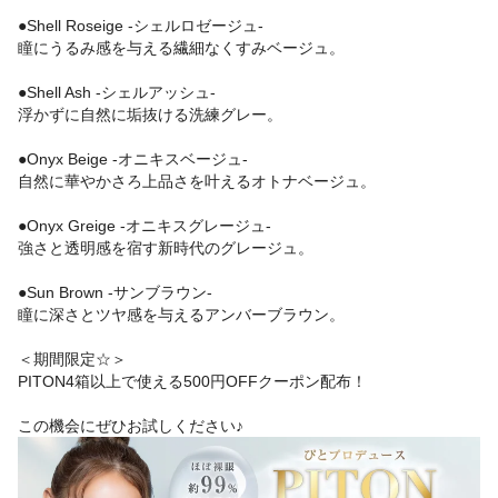
●Shell Roseige -シェルロゼージュ-
瞳にうるみ感を与える繊細なくすみベージュ。
●Shell Ash -シェルアッシュ-
浮かずに自然に垢抜ける洗練グレー。
●Onyx Beige -オニキスベージュ-
自然に華やかさろ上品さを叶えるオトナベージュ。
●Onyx Greige -オニキスグレージュ-
強さと透明感を宿す新時代のグレージュ。
●Sun Brown -サンブラウン-
瞳に深さとツヤ感を与えるアンバーブラウン。
＜期間限定☆＞
PITON4箱以上で使える500円OFFクーポン配布！
この機会にぜひお試しください♪