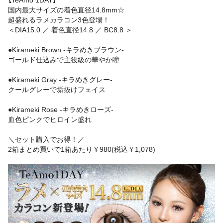
国内最大サイズの着色直径14.8mm☆
超盛れるラメカラコン3色登場！
＜DIA15.0 ／ 着色直径14.8 ／ BC8.8 ＞
●Kirameki Brown -キラめきブラウン-
ゴールド仕込みで主役級の華やか瞳
●Kirameki Gray -キラめきグレー-
クールグレーで垢抜けフェイス
●Kirameki Rose -キラめきローズ-
血色ピンクでヒロイン盛れ
＼セット購入でお得！／
2箱まとめ買いで1箱あたり￥980(税込￥1,078)