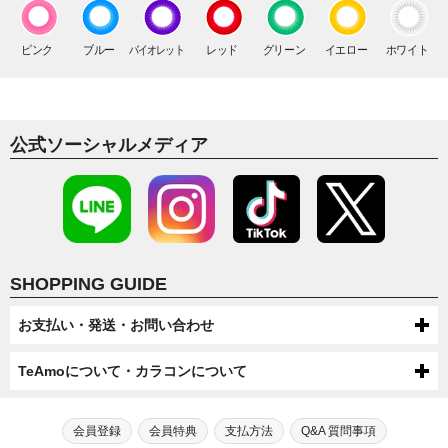
ブルーライトカット
ナチュラルハーフ
フチあり
14.5mm
8.8mm
BLUE LIGHT CUT
NATURAL HALF
LIMBAL RING
13.6mm
13.7mm
13.8mm
DIA
シリコーン
ハーフ
フチなし
ピンク
ブルー
バイオレット
レッド
グリーン
イエロー
ホワイト
15.0mm
SILCONE
HALF
NO LIMBAL RING
13.9mm
14.0mm
14.1mm
デカ目
BIG EYES
14.2mm
14.5mm
14.6mm
高発色
公式ソーシャルメディア
HIGH COLOR
14.8mm
SHOPPING GUIDE
お支払い・発送・お問い合わせ
お支払いについて
TeAmoについて・カラコンについて
代金引換・コンビニ後払い・コンビニ先払い・クレジットカード・ケータ
配送について
TeAmoについて
イ・atone（コンビニで翌月払い）でのお支払いがご利用いただけます。
●配送方法
会員登録
会員特典
支払方法
Q&A 質問事項
送料について
第一種医療機器販売業許可及び高度管理医療機器販売業許可を取得してい
芸能人・モデルが愛用！