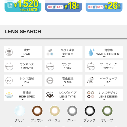
LENS SEARCH
度数
乱視 / 遠視
含水率
PWR
遠近両用
WATER CONTENT
度なし
乱視
高含水
ワンマンス
ワンデー
ツーウィーク
NON-PWR
TORIC
HIGH WATER
1MONTH
1DAY
2WEEK
度あり
遠視
低含水
POWERED
FARSIGHT
LOW WATER
レンズ直径
着色直径
ベースカーブ
DIA
G.DIA
BC
遠近両用
MULTIFOCAL
DIA
BC
高機能
レンズタイプ
レンズデザイン
12.0mm
12.6mm
12.7mm
14.0mm
8.5mm
HIGH SPEC
LENS TYPE
LENS DESIGN
DIA
BC
うるおい成分
サークル
水光
14.2mm
8.6mm
13.0mm
13.1mm
13.2mm
MOISTURE
CIRCLE
HIGH LIGHT
DIA
BC
紫外線カット
ナチュラル
ラメ入り
14.3mm
8.7mm
クリア
ブラウン
ベージュ
グレー
ブラック
オリーブ
UV CUT
NATURAL
GLIITER
13.3mm
13.4mm
13.5mm
DIA
BC