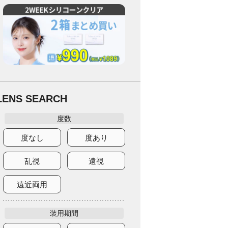
LENS SEARCH
度数
度なし
度あり
乱視
遠視
遠近両用
装用期間