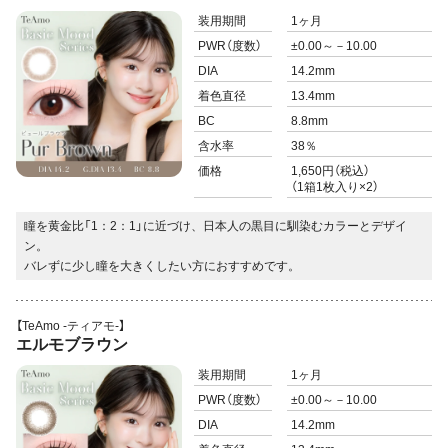
装用期間
1ヶ月
PWR
（度数）
±0.00～－10.00
DIA
14.2mm
着色直径
13.4mm
BC
8.8mm
含水率
38％
価格
1,650円（税込）
（1箱1枚入り×2）
瞳を黄金比「1：2：1」に近づけ、日本人の黒目に馴染むカラーとデザイ
ン。
バレずに少し瞳を大きくしたい方におすすめです。
【TeAmo -ティアモ-】
エルモブラウン
装用期間
1ヶ月
PWR
（度数）
±0.00～－10.00
DIA
14.2mm