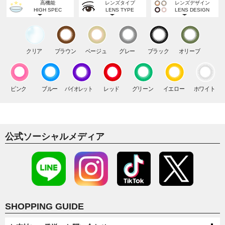
高機能
レンズタイプ
レンズデザイン
12.0mm
12.6mm
12.7mm
14.0mm
8.5mm
HIGH SPEC
LENS TYPE
LENS DESIGN
DIA
BC
うるおい成分
サークル
水光
14.2mm
8.6mm
13.0mm
13.1mm
13.2mm
MOISTURE
CIRCLE
HIGH LIGHT
DIA
BC
紫外線カット
ナチュラル
ラメ入り
14.3mm
8.7mm
クリア
ブラウン
ベージュ
グレー
ブラック
オリーブ
UV CUT
NATURAL
GLIITER
13.3mm
13.4mm
13.5mm
DIA
BC
ブルーライトカット
ナチュラルハーフ
フチあり
14.5mm
8.8mm
BLUE LIGHT CUT
NATURAL HALF
LIMBAL RING
13.6mm
13.7mm
13.8mm
DIA
シリコーン
ハーフ
フチなし
ピンク
ブルー
バイオレット
レッド
グリーン
イエロー
ホワイト
15.0mm
SILCONE
HALF
NO LIMBAL RING
13.9mm
14.0mm
14.1mm
デカ目
BIG EYES
14.2mm
14.5mm
14.6mm
高発色
公式ソーシャルメディア
HIGH COLOR
14.8mm
SHOPPING GUIDE