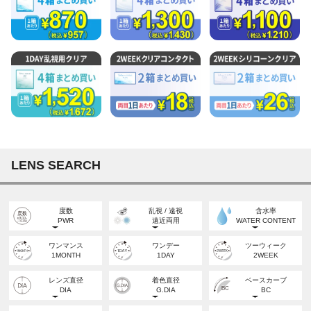
LENS SEARCH
度数
乱視 / 遠視
含水率
PWR
遠近両用
WATER CONTENT
度なし
乱視
高含水
ワンマンス
ワンデー
ツーウィーク
NON-PWR
TORIC
HIGH WATER
1MONTH
1DAY
2WEEK
度あり
遠視
低含水
POWERED
FARSIGHT
LOW WATER
レンズ直径
着色直径
ベースカーブ
DIA
G.DIA
BC
遠近両用
MULTIFOCAL
DIA
BC