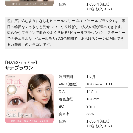
価格
1,650円（税込）
（1箱1枚入り×2）
瞳に溶け込むようになじむピュールシリーズの「ピュールブラック」は、黒
目の輪郭をくっきりと見せつつ、やり過ぎない大人の瞳が演出できます。
柔らかなブラウンで血色をよく見せる「ピュールブラウン」と、スモーキー
でナチュラルな「ピュールモカ」の3色展開で、あらゆるシーンに対応でき
る万能選手のカラコンです。
【TeAmo -ティアモ-】
サナブラウン
装用期間
1ヶ月
PWR
（度数）
±0.00～－10.00
DIA
14.5mm
着色直径
13.8mm
BC
8.8mm
含水率
38％
価格
1,650円（税込）
（1箱1枚入り×2）