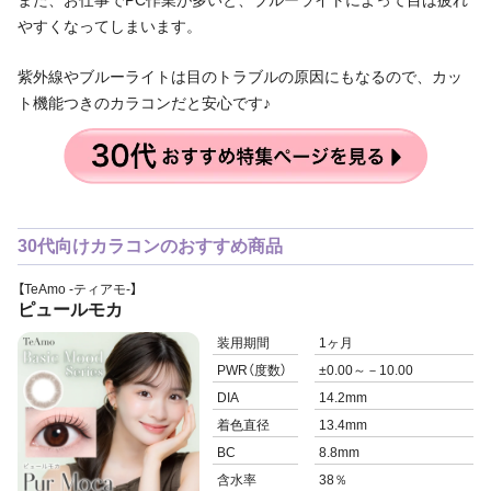
やすくなってしまいます。
紫外線やブルーライトは目のトラブルの原因にもなるので、カッ
ト機能つきのカラコンだと安心です♪
30代向けカラコンのおすすめ商品
【TeAmo -ティアモ-】
ピュールモカ
装用期間
1ヶ月
PWR
（度数）
±0.00～－10.00
DIA
14.2mm
着色直径
13.4mm
BC
8.8mm
含水率
38％