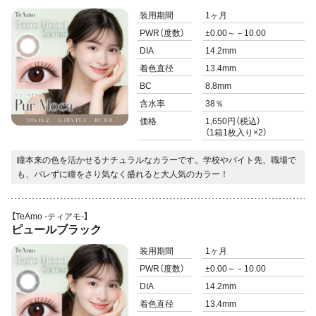
装用期間
1ヶ月
PWR
（度数）
±0.00～－10.00
DIA
14.2mm
着色直径
13.4mm
BC
8.8mm
含水率
38％
価格
1,650円（税込）
（1箱1枚入り×2）
瞳本来の色を活かせるナチュラルなカラーです。学校やバイト先、職場で
も、バレずに瞳をさり気なく盛れると大人気のカラー！
【TeAmo -ティアモ-】
ピュールブラック
装用期間
1ヶ月
PWR
（度数）
±0.00～－10.00
DIA
14.2mm
着色直径
13.4mm