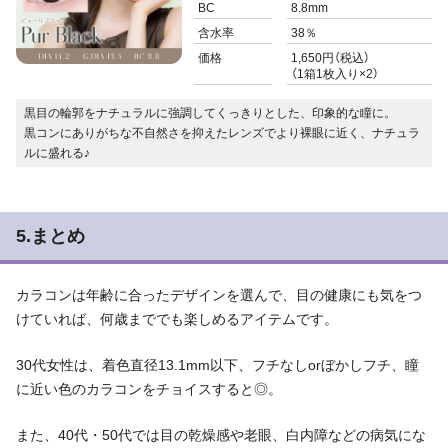
BC
8.8mm
含水率
38％
価格
1,650円（税込）
（1箱1枚入り×2）
黒目の輪郭をナチュラルに強調してくっきりとした、印象的な瞳に。
黒コンにありがちな不自然さを抑えたレンズでより裸眼に近く、ナチュラ
ルに盛れる♪
5.まとめ
カラコンは年齢に合ったデザインを選んで、目の健康にも気をつ
けていれば、何歳まででも楽しめるアイテムです。
30代女性は、着色直径13.1mm以下、フチなしorぼかしフチ、瞳
に近い色のカラコンをチョイスすると◎。
また、40代・50代では目の乾燥感や老眼、白内障などの病気にな