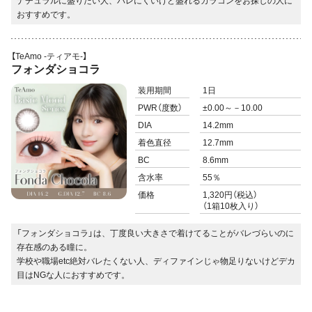
ナチュラルに盛りたい人、バレにくいけど盛れるカラコンをお探しの人に
おすすめです。
【TeAmo -ティアモ-】
フォンダショコラ
装用期間
1日
PWR
（度数）
±0.00～－10.00
DIA
14.2mm
着色直径
12.7mm
BC
8.6mm
含水率
55％
価格
1,320円（税込）
（1箱10枚入り）
「フォンダショコラ」は、丁度良い大きさで着けてることがバレづらいのに
存在感のある瞳に。
学校や職場etc絶対バレたくない人、ディファインじゃ物足りないけどデカ
目はNGな人におすすめです。