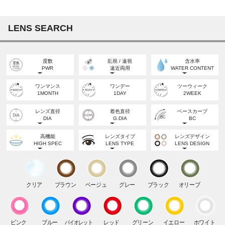
LENS SEARCH
度数
乱視 / 遠視
含水率
PWR
遠近両用
WATER CONTENT
度なし
乱視
高含水
ワンマンス
ワンデー
ツーウィーク
NON-PWR
TORIC
HIGH WATER
1MONTH
1DAY
2WEEK
度あり
遠視
低含水
POWERED
FARSIGHT
LOW WATER
レンズ直径
着色直径
ベースカーブ
DIA
G.DIA
BC
遠近両用
MULTIFOCAL
DIA
BC
高機能
レンズタイプ
レンズデザイン
12.0mm
12.6mm
12.7mm
14.0mm
8.5mm
HIGH SPEC
LENS TYPE
LENS DESIGN
DIA
BC
うるおい成分
サークル
水光
14.2mm
8.6mm
13.0mm
13.1mm
13.2mm
MOISTURE
CIRCLE
HIGH LIGHT
DIA
BC
紫外線カット
ナチュラル
ラメ入り
14.3mm
8.7mm
クリア
ブラウン
ベージュ
グレー
ブラック
オリーブ
UV CUT
NATURAL
GLIITER
13.3mm
13.4mm
13.5mm
DIA
BC
ブルーライトカット
ナチュラルハーフ
フチあり
14.5mm
8.8mm
BLUE LIGHT CUT
NATURAL HALF
LIMBAL RING
13.6mm
13.7mm
13.8mm
DIA
シリコーン
ハーフ
フチなし
ピンク
ブルー
バイオレット
レッド
グリーン
イエロー
ホワイト
15.0mm