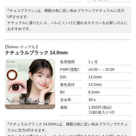
「チョコブラウン」は、裸眼の色に近い赤みブラウンでナチュラルに目力
UPさせます。
ナチュラルに盛りたい人、バレにくいけど盛れるカラコンをお探しの人に
おすすめです。
【TeAmo -ティアモ-】
ナチュラルブラック 14.0mm
装用期間
1ヶ月
PWR
（度数）
±0.00～－10.00
DIA
14.0mm
着色直径
13.5mm
BC
8.5mm
含水率
38％
価格
1,650円（税込）
（1箱1枚入り×2）
「ナチュラルブラック 14.0mm」は、裸眼の色に近い赤みブラウンでナチュ
ラルに目力UPさせます。