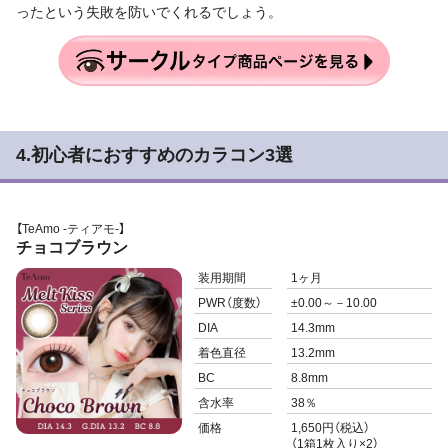
ったという失敗を防いでくれるでしょう。
4.初心者におすすめのカラコン3選
【TeAmo -ティアモ-】
チョコブラウン
装用期間
1ヶ月
PWR
（度数）
±0.00～－10.00
DIA
14.3mm
着色直径
13.2mm
BC
8.8mm
含水率
38％
価格
1,650円（税込）
（1箱1枚入り×2）