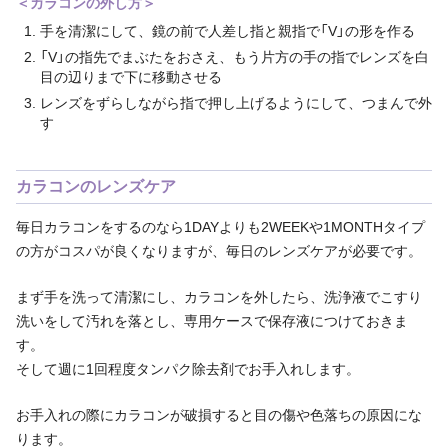
＜カラコンの外し方＞
手を清潔にして、鏡の前で人差し指と親指で「V」の形を作る
「V」の指先でまぶたをおさえ、もう片方の手の指でレンズを白
目の辺りまで下に移動させる
レンズをずらしながら指で押し上げるようにして、つまんで外
す
カラコンのレンズケア
毎日カラコンをするのなら1DAYよりも2WEEKや1MONTHタイプ
の方がコスパが良くなりますが、毎日のレンズケアが必要です。
まず手を洗って清潔にし、カラコンを外したら、洗浄液でこすり
洗いをして汚れを落とし、専用ケースで保存液につけておきま
す。
そして週に1回程度タンパク除去剤でお手入れします。
お手入れの際にカラコンが破損すると目の傷や色落ちの原因にな
ります。