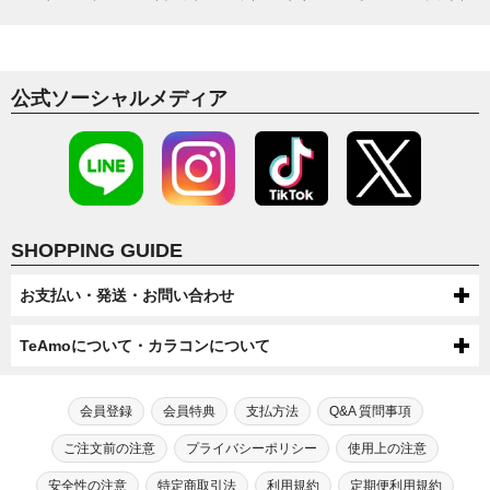
SILCONE
HALF
NO LIMBAL RING
13.9mm
14.0mm
14.1mm
デカ目
BIG EYES
14.2mm
14.5mm
14.6mm
高発色
公式ソーシャルメディア
HIGH COLOR
14.8mm
SHOPPING GUIDE
お支払い・発送・お問い合わせ
お支払いについて
TeAmoについて・カラコンについて
代金引換・コンビニ後払い・コンビニ先払い・クレジットカード・ケータ
配送について
TeAmoについて
イ・atone（コンビニで翌月払い）でのお支払いがご利用いただけます。
●配送方法
会員登録
会員特典
支払方法
Q&A 質問事項
送料について
第一種医療機器販売業許可及び高度管理医療機器販売業許可を取得してい
芸能人・モデルが愛用！
宅配便（佐川急便・ヤマト運輸・ゆうパック）またはメール便（ゆうパケッ
●ケータイでのお支払い
ます。
TeAmoだけの度なし・度ありカラコン
ご注文前の注意
プライバシーポリシー
使用上の注意
ト/ネコポス）での配送をお選びいただけます。
宅配便（佐川急便・ヤマト運輸・ゆうパック）送料：全国一律550円（税込）
高度管理医療機器等販売業許可証「6新保衛薬第189号」
注文・返品について
手数料：無料
※数量制限によりメール便での配送をお受けできない場合がございます。
メール便（ゆうパケット/ネコポス）送料：全国送料無料
カラコン通販サイトTeAmoでは、芸能人・モデルが愛用するティアモだ
安全性の注意
特定商取引法
利用規約
定期便利用規約
※機種によってはご利用出来ない可能性がございます。
初めてカラコン・カラーコンタクトをご利用する方へ
【選択上限数】1MONTH：8箱（4セット） / TeAmo1DAY：4箱
※一部SALEやキャンペーン、キャンセル・交換時は送料300円が発生す