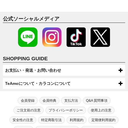
デカ目
BIG EYES
14.2mm
14.5mm
14.6mm
高発色
公式ソーシャルメディア
HIGH COLOR
14.8mm
SHOPPING GUIDE
お支払い・発送・お問い合わせ
お支払いについて
TeAmoについて・カラコンについて
代金引換・コンビニ後払い・コンビニ先払い・クレジットカード・ケータ
配送について
TeAmoについて
イ・atone（コンビニで翌月払い）でのお支払いがご利用いただけます。
●配送方法
会員登録
会員特典
支払方法
Q&A 質問事項
送料について
第一種医療機器販売業許可及び高度管理医療機器販売業許可を取得してい
芸能人・モデルが愛用！
宅配便（佐川急便・ヤマト運輸・ゆうパック）またはメール便（ゆうパケッ
●ケータイでのお支払い
ます。
TeAmoだけの度なし・度ありカラコン
ご注文前の注意
プライバシーポリシー
使用上の注意
ト/ネコポス）での配送をお選びいただけます。
宅配便（佐川急便・ヤマト運輸・ゆうパック）送料：全国一律550円（税込）
高度管理医療機器等販売業許可証「6新保衛薬第189号」
注文・返品について
手数料：無料
※数量制限によりメール便での配送をお受けできない場合がございます。
メール便（ゆうパケット/ネコポス）送料：全国送料無料
カラコン通販サイトTeAmoでは、芸能人・モデルが愛用するティアモだ
安全性の注意
特定商取引法
利用規約
定期便利用規約
※機種によってはご利用出来ない可能性がございます。
初めてカラコン・カラーコンタクトをご利用する方へ
【選択上限数】1MONTH：8箱（4セット） / TeAmo1DAY：4箱
※一部SALEやキャンペーン、キャンセル・交換時は送料300円が発生す
●商品変更について
お問い合わせ
けの“度なし”カラコンに加え、“度あり”タイプも合わせて200種類以上も
TeAmoCLEAR1DAY：4箱 / TeAmoCLEAR2WEEK：4箱
る場合がございます。