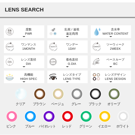
LENS SEARCH
度数
乱視 / 遠視
含水率
PWR
遠近両用
WATER CONTENT
度なし
乱視
高含水
ワンマンス
ワンデー
ツーウィーク
NON-PWR
TORIC
HIGH WATER
1MONTH
1DAY
2WEEK
度あり
遠視
低含水
POWERED
FARSIGHT
LOW WATER
レンズ直径
着色直径
ベースカーブ
DIA
G.DIA
BC
遠近両用
MULTIFOCAL
DIA
BC
高機能
レンズタイプ
レンズデザイン
12.0mm
12.6mm
12.7mm
14.0mm
8.5mm
HIGH SPEC
LENS TYPE
LENS DESIGN
DIA
BC
うるおい成分
サークル
水光
14.2mm
8.6mm
13.0mm
13.1mm
13.2mm
MOISTURE
CIRCLE
HIGH LIGHT
DIA
BC
紫外線カット
ナチュラル
ラメ入り
14.3mm
8.7mm
クリア
ブラウン
ベージュ
グレー
ブラック
オリーブ
UV CUT
NATURAL
GLIITER
13.3mm
13.4mm
13.5mm
DIA
BC
ブルーライトカット
ナチュラルハーフ
フチあり
14.5mm
8.8mm
BLUE LIGHT CUT
NATURAL HALF
LIMBAL RING
13.6mm
13.7mm
13.8mm
DIA
シリコーン
ハーフ
フチなし
ピンク
ブルー
バイオレット
レッド
グリーン
イエロー
ホワイト
15.0mm
SILCONE
HALF
NO LIMBAL RING
13.9mm
14.0mm
14.1mm