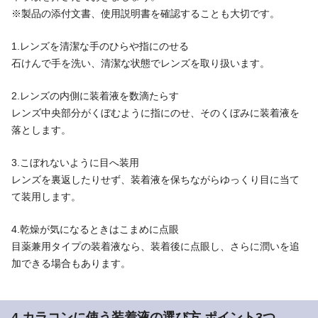
※製品の添付文書、使用説明書を確認することも大切です。
1.レンズを清潔な手のひらや指にのせる
石けんで手を洗い、清潔な状態でレンズを取り扱います。
2.レンズの内側に装着液を数滴たらす
レンズ中央部分がくぼむように指にのせ、そのくぼみに装着液を
落とします。
3.こぼれないように目へ装用
レンズを裏返したりせず、装着液を保ちながらゆっくり目に当て
て装用します。
4.乾燥が気になるときはこまめに点眼
目薬兼用タイプの装着液なら、装着後に点眼し、さらに潤いを追
加できる場合もあります。
4.カラコンに使う装着液の選び方 ポイント3つ