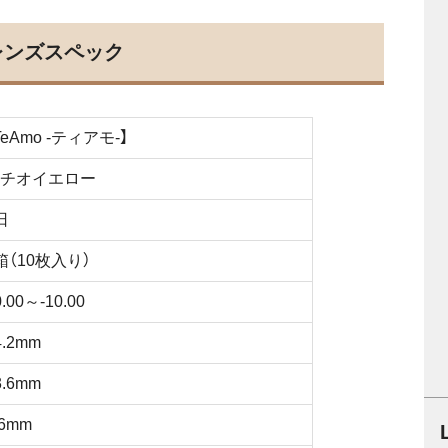
レンズスペック
TeAmo -ティアモ-】
チオイエロー
日
箱（10枚入り）
0.00～-10.00
4.2mm
3.6mm
.6mm