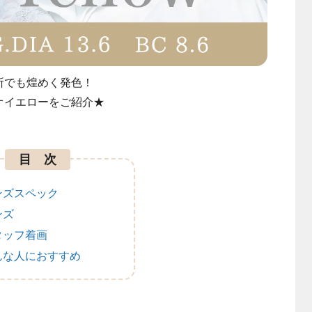
所でも煌めく発色！
オイエローをご紹介★
目 次
ンズスペック
ンズ
タッフ着画
んな人におすすめ