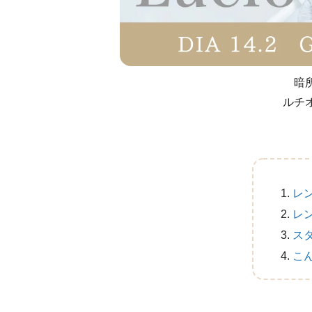
暗
ルチ
レ
レ
ス
こ