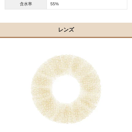
含水率
55%
レンズ