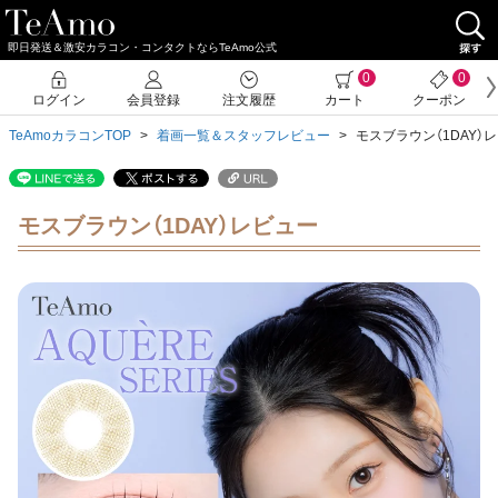
即日発送＆激安カラコン・コンタクトならTeAmo公式
0
0
ログイン
会員登録
注文履歴
カート
クーポン
TeAmoカラコンTOP
着画一覧＆スタッフレビュー
モスブラウン（1DAY）
モスブラウン（1DAY）レビュー