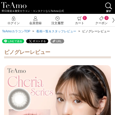
即日発送＆激安カラコン・コンタクトならTeAmo公式
0
0
ログイン
会員登録
注文履歴
カート
クーポン
TeAmoカラコンTOP
着画一覧＆スタッフレビュー
ピノグレーレビュー
ピノグレーレビュー