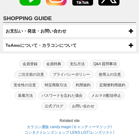
SHOPPING GUIDE
お支払い・発送・お問い合わせ
お支払いについて
TeAmoについて・カラコンについて
代金引換・コンビニ後払い・コンビニ先払い・クレジットカード・ケータ
配送について
TeAmoについて
イ・atone（コンビニで翌月払い）でのお支払いがご利用いただけます。
●配送方法
会員登録
会員特典
支払方法
Q&A 質問事項
送料について
第一種医療機器販売業許可及び高度管理医療機器販売業許可を取得してい
芸能人・モデルが愛用！
宅配便（佐川急便・ヤマト運輸・ゆうパック）またはメール便（ゆうパケッ
●ケータイでのお支払い
ます。
TeAmoだけの度なし・度ありカラコン
ご注文前の注意
プライバシーポリシー
使用上の注意
ト/ネコポス）での配送をお選びいただけます。
宅配便（佐川急便・ヤマト運輸・ゆうパック）送料：全国一律550円（税込）
高度管理医療機器等販売業許可証「6新保衛薬第189号」
注文・返品について
手数料：無料
※数量制限によりメール便での配送をお受けできない場合がございます。
メール便（ゆうパケット/ネコポス）送料：全国送料無料
カラコン通販サイトTeAmoでは、芸能人・モデルが愛用するティアモだ
安全性の注意
特定商取引法
利用規約
定期便利用規約
※機種によってはご利用出来ない可能性がございます。
初めてカラコン・カラーコンタクトをご利用する方へ
【選択上限数】1MONTH：8箱（4セット） / TeAmo1DAY：4箱
※一部SALEやキャンペーン、キャンセル・交換時は送料300円が発生す
●商品変更について
お問い合わせ
けの“度なし”カラコンに加え、“度あり”タイプも合わせて200種類以上も
TeAmoCLEAR1DAY：4箱 / TeAmoCLEAR2WEEK：4箱
る場合がございます。
⇒ドコモケータイ支払でのお支払いの流れ
のバリエーションをご用意。
原則として注文確定後の商品変更は承っておりません。
装着方法
パスワードを忘れた場合
メルマガ配信停止
18歳未満の方がご注文する場合は保護者の同意が必要です。
初めてカラコンをご利用する方または長期間カラコン・コンタクトレンズ
最近のカラコン・カラーコンタクトについて
⇒ソフトバンクケータイ支払でのお支払いの流れ
電話: 0120-545-966
高いイメージがある“度あり”カラコンもリーズナブルな価格でご注文いた
ご注文の際は内容にお間違いのないようご確認・ご注意ください。
を装用されていない方は、眼科医やクリニックの診断を受けられることを
⇒auかんたん決済でのお支払いの流れ
だけます。
（電話:営業時間 月～金 10：00～17：00 土日祝 10：00～17：00）
勧めさせております。
公式ブログ
お問い合わせ
カラコンが販売され始めた当初、カラコンは一般の人達に多く利用されて
カラコン・カラーコンタクトの安全性について
●商品引渡し時期
TeAmoの会員にご入会いただきますと、カラコンをご注文いただいた商
いたという訳ではなく、どちらかと言うと一部の派手なファッションを好
●注文確定後の返品・キャンセルについて
メール：
こちら
で受け付けております。
自身に合う適正なレンズは視力やBC（ベースカーブ）涙の分量、生活習慣
注文後翌日～４日以内に届くように手配していますが、在庫状況や交通状
品代金の2％をポイントとさせていただきます。
んでいたギャル系の女性や当時キャバ嬢をメインに取り上げていたファッ
●クレジット決済
（メール：営業時間 月～金 10：00～17：00 土日祝 10：00～17：00）
などを鑑みて処方してもらう必要があります。
現在カラコンの安全性を疑問視する声がありますが、現在国内にて販売さ
TeAmoのカラコン・カラーコンタクトについて
Related site
≪お届け後の初期不良に関して≫
況により確約はできませんのでご了承ください。
初めてカラーコンタクトレンズをお使いになられる方のために、安心して
ション誌があったように水商売のホステスのような派手な方々が多く利用
※17時以降のメール受信につきましては、翌営業日に返信させていただ
そのため、視力のみで自己判断する事や当店スタッフが判断できるもので
れている国内承認カラーコンタクトに関しては製造販売にあたっては厚生
クレジットカードはVISA,MasterCard,JCB, 上記クレジットカードマーク
カラコン通販 candy magic（キャンディーマジック）
品切れの場合はメールにてご連絡いたします。
商品の品質には万全を期しておりますが、万一「汚れや破損」「不具合が見
ご利用いただけるお客様相談窓口をご用意しております。
されていました。
きますのでご了承ください。
は御座いません。
省による承認が必要となり、販売については 各都道府県の販売業の許
がついたクレジットカードであればどのカードでもご利用可能です。
現在市場でのカラコンの商品数は年々増加しており、ナチュラル系、ハー
受けられるレンズ」「注文と異なる商品」 が届いた場合、商品を破棄せず、
コンタクトレンズショップ LENS LiST（レンズリスト）
可、さらに販売の為の管理者の設置が義務付けられています。
※御料金のお支払い後の発送となります。
そのような背景のなか、利用されていたカラコンはハデなデザインが主流
フ系、キャラクター系コスプレ向けカラコン等、それぞれユーザーの嗜好
恐れ入りますが、お問い合せ先までご連絡をお願いします。
専門者の処方で、安全かつ快適なカラコン装用の心掛けをお願いいたしま