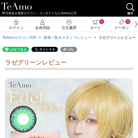
即日発送＆激安カラコン・コンタクトならTeAmo公式
0
0
ログイン
会員登録
注文履歴
カート
クーポン
TeAmoカラコンTOP
着画一覧＆スタッフレビュー
ラゼグリーンレビュー
ラゼグリーンレビュー