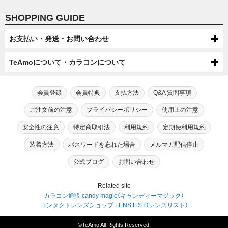
SHOPPING GUIDE
お支払い・発送・お問い合わせ
お支払いについて
TeAmoについて・カラコンについて
代金引換・コンビニ後払い・コンビニ先払い・クレジットカード・ケータ
配送について
TeAmoについて
イ・atone（コンビニで翌月払い）でのお支払いがご利用いただけます。
●配送方法
会員登録
会員特典
支払方法
Q&A 質問事項
送料について
第一種医療機器販売業許可及び高度管理医療機器販売業許可を取得してい
芸能人・モデルが愛用！
宅配便（佐川急便・ヤマト運輸・ゆうパック）またはメール便（ゆうパケッ
●ケータイでのお支払い
ます。
TeAmoだけの度なし・度ありカラコン
ご注文前の注意
プライバシーポリシー
使用上の注意
ト/ネコポス）での配送をお選びいただけます。
宅配便（佐川急便・ヤマト運輸・ゆうパック）送料：全国一律550円（税込）
高度管理医療機器等販売業許可証「6新保衛薬第189号」
注文・返品について
手数料：無料
※数量制限によりメール便での配送をお受けできない場合がございます。
メール便（ゆうパケット/ネコポス）送料：全国送料無料
カラコン通販サイトTeAmoでは、芸能人・モデルが愛用するティアモだ
安全性の注意
特定商取引法
利用規約
定期便利用規約
※機種によってはご利用出来ない可能性がございます。
初めてカラコン・カラーコンタクトをご利用する方へ
【選択上限数】1MONTH：8箱（4セット） / TeAmo1DAY：4箱
※一部SALEやキャンペーン、キャンセル・交換時は送料300円が発生す
●商品変更について
お問い合わせ
けの“度なし”カラコンに加え、“度あり”タイプも合わせて200種類以上も
TeAmoCLEAR1DAY：4箱 / TeAmoCLEAR2WEEK：4箱
る場合がございます。
⇒ドコモケータイ支払でのお支払いの流れ
のバリエーションをご用意。
原則として注文確定後の商品変更は承っておりません。
装着方法
パスワードを忘れた場合
メルマガ配信停止
18歳未満の方がご注文する場合は保護者の同意が必要です。
初めてカラコンをご利用する方または長期間カラコン・コンタクトレンズ
最近のカラコン・カラーコンタクトについて
⇒ソフトバンクケータイ支払でのお支払いの流れ
電話: 0120-545-966
高いイメージがある“度あり”カラコンもリーズナブルな価格でご注文いた
ご注文の際は内容にお間違いのないようご確認・ご注意ください。
を装用されていない方は、眼科医やクリニックの診断を受けられることを
⇒auかんたん決済でのお支払いの流れ
だけます。
（電話:営業時間 月～金 10：00～17：00 土日祝 10：00～17：00）
勧めさせております。
公式ブログ
お問い合わせ
カラコンが販売され始めた当初、カラコンは一般の人達に多く利用されて
カラコン・カラーコンタクトの安全性について
●商品引渡し時期
TeAmoの会員にご入会いただきますと、カラコンをご注文いただいた商
いたという訳ではなく、どちらかと言うと一部の派手なファッションを好
●注文確定後の返品・キャンセルについて
メール：
こちら
で受け付けております。
自身に合う適正なレンズは視力やBC（ベースカーブ）涙の分量、生活習慣
注文後翌日～４日以内に届くように手配していますが、在庫状況や交通状
品代金の2％をポイントとさせていただきます。
んでいたギャル系の女性や当時キャバ嬢をメインに取り上げていたファッ
●クレジット決済
（メール：営業時間 月～金 10：00～17：00 土日祝 10：00～17：00）
などを鑑みて処方してもらう必要があります。
現在カラコンの安全性を疑問視する声がありますが、現在国内にて販売さ
TeAmoのカラコン・カラーコンタクトについて
Related site
≪お届け後の初期不良に関して≫
況により確約はできませんのでご了承ください。
初めてカラーコンタクトレンズをお使いになられる方のために、安心して
ション誌があったように水商売のホステスのような派手な方々が多く利用
※17時以降のメール受信につきましては、翌営業日に返信させていただ
そのため、視力のみで自己判断する事や当店スタッフが判断できるもので
れている国内承認カラーコンタクトに関しては製造販売にあたっては厚生
クレジットカードはVISA,MasterCard,JCB, 上記クレジットカードマーク
カラコン通販 candy magic（キャンディーマジック）
品切れの場合はメールにてご連絡いたします。
商品の品質には万全を期しておりますが、万一「汚れや破損」「不具合が見
ご利用いただけるお客様相談窓口をご用意しております。
されていました。
きますのでご了承ください。
は御座いません。
省による承認が必要となり、販売については 各都道府県の販売業の許
がついたクレジットカードであればどのカードでもご利用可能です。
現在市場でのカラコンの商品数は年々増加しており、ナチュラル系、ハー
受けられるレンズ」「注文と異なる商品」 が届いた場合、商品を破棄せず、
コンタクトレンズショップ LENS LiST（レンズリスト）
可、さらに販売の為の管理者の設置が義務付けられています。
※御料金のお支払い後の発送となります。
そのような背景のなか、利用されていたカラコンはハデなデザインが主流
フ系、キャラクター系コスプレ向けカラコン等、それぞれユーザーの嗜好
恐れ入りますが、お問い合せ先までご連絡をお願いします。
専門者の処方で、安全かつ快適なカラコン装用の心掛けをお願いいたしま
●お届け時間帯のご指定について
であり、現在とは異なった風潮でした。
に合った商品が発売されています。
お客様のもとで破損・汚れが生じた場合ご対応致しかねますのでご了承く
す。
このように、諸処の認可の無いカラコンは販売も難しくなったので、粗悪
©TeAmo All Rights Reserved.
その後多くの有名なモデル・芸能人がカラコン使用していく中で、注目が