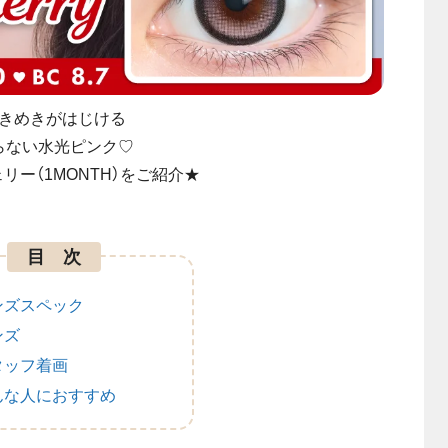
きめきがはじける
らない水光ピンク♡
リー（1MONTH）をご紹介★
目 次
ンズスペック
ンズ
タッフ着画
んな人におすすめ