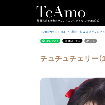
即日発送＆激安カラコン・コンタクトならTeAmo公式
TeAmoカラコンTOP
着画一覧＆スタッフレビ
チュチュチェリー（1