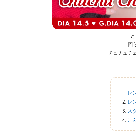
と
回
チュチュチェ
レ
レ
ス
こ