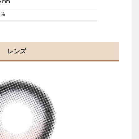
.7mm
8%
レンズ