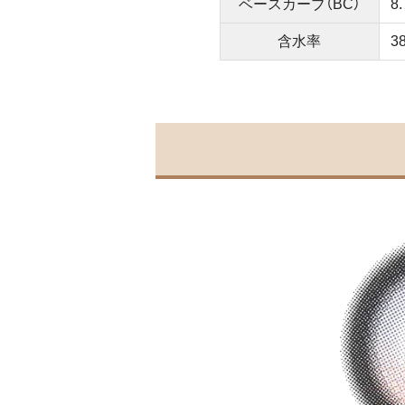
ベースカーブ（BC）
8
含水率
3