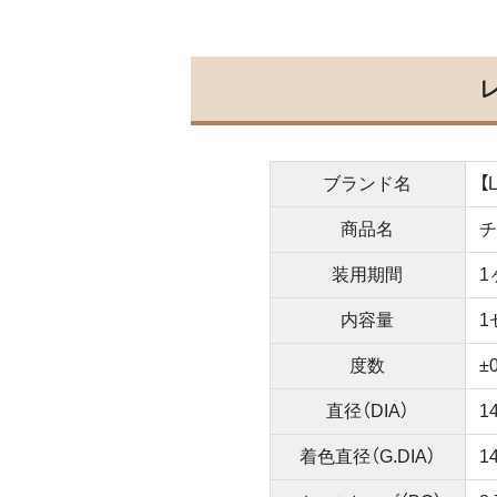
ブランド名
【
商品名
チ
装用期間
1
内容量
1
度数
±
直径（DIA）
1
着色直径（G.DIA）
1