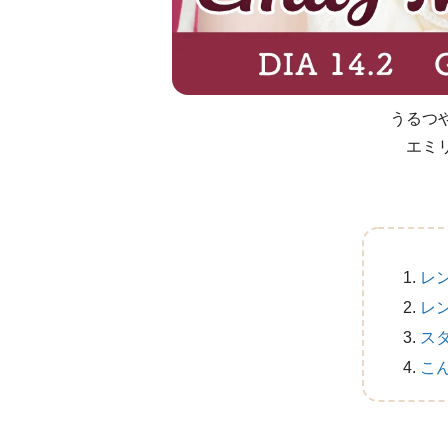
うるつ
エミ
レ
レ
ス
こ