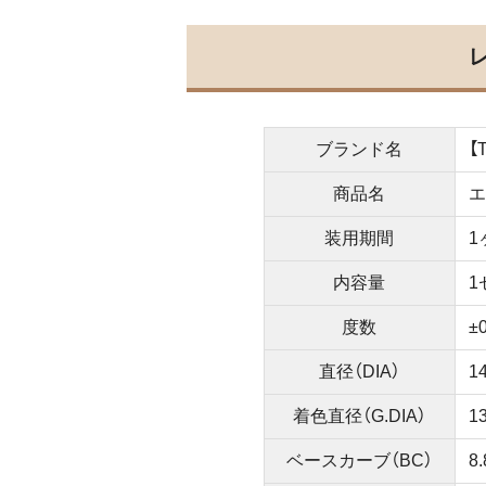
ブランド名
【
商品名
エ
装用期間
1
内容量
1
度数
±
直径（DIA）
1
着色直径（G.DIA）
1
ベースカーブ（BC）
8