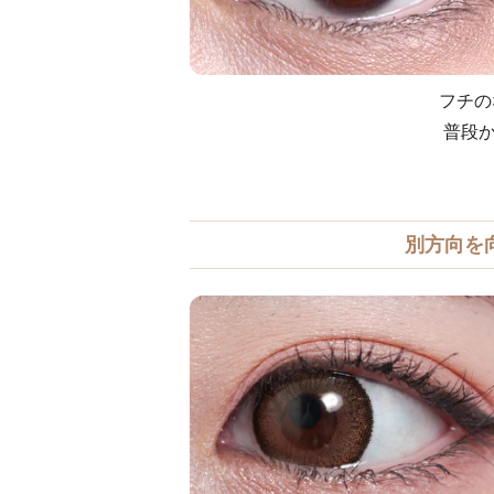
フチの
普段
別方向を