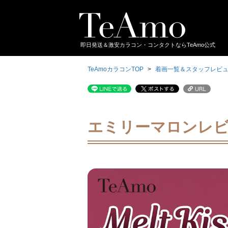
即日発送＆激安カラコン・コンタクトならTeAmo公式
TeAmoカラコンTOP
着画一覧＆スタッフレビ
エミリーマロンレ