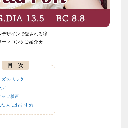
やデザインで愛される瞳
リーマロンをご紹介★
目 次
ンズスペック
ンズ
タッフ着画
んな人におすすめ