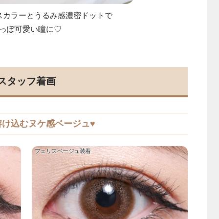
スカラーとうるみ感濃密ドットで
っぽ可愛い瞳に♡
スタッフ着画
溶け込むヌケ感ベージュ♥
フェリスベージュ装着