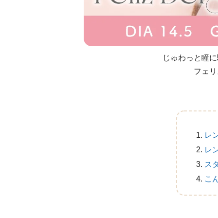
じゅわっと瞳に
フェリ
レ
レ
ス
こ