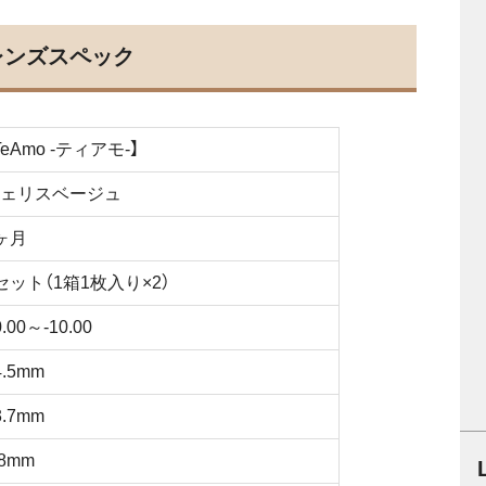
レンズスペック
TeAmo -ティアモ-】
ェリスベージュ
ヶ月
セット（1箱1枚入り×2）
0.00～-10.00
4.5mm
3.7mm
.8mm