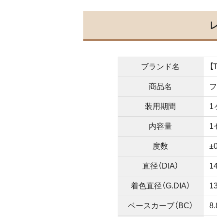
ブランド名
【
商品名
フ
装用期間
1
内容量
1
度数
±
直径（DIA）
1
着色直径（G.DIA）
1
ベースカーブ（BC）
8