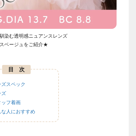
馴染む透明感ニュアンスレンズ
スベージュをご紹介★
目 次
ンズスペック
ンズ
タッフ着画
んな人におすすめ