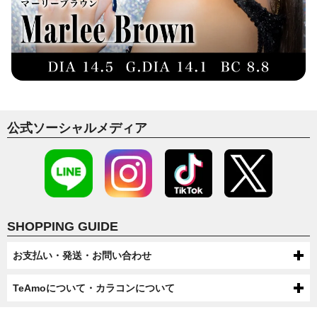
公式ソーシャルメディア
SHOPPING GUIDE
お支払い・発送・お問い合わせ
お支払いについて
TeAmoについて・カラコンについて
代金引換・コンビニ後払い・コンビニ先払い・クレジットカード・ケータ
配送について
TeAmoについて
イ・atone（コンビニで翌月払い）でのお支払いがご利用いただけます。