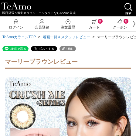
即日発送＆激安カラコン・コンタクトならTeAmo公式
0
0
ログイン
会員登録
注文履歴
カート
クーポン
TeAmoカラコンTOP
着画一覧＆スタッフレビュー
マーリーブラウンレビ
マーリーブラウンレビュー