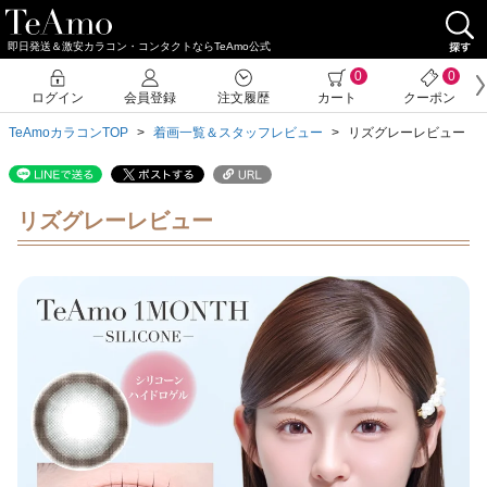
即日発送＆激安カラコン・コンタクトならTeAmo公式
0
0
ログイン
会員登録
注文履歴
カート
クーポン
TeAmoカラコンTOP
着画一覧＆スタッフレビュー
リズグレーレビュー
リズグレーレビュー