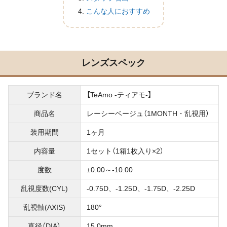
こんな人におすすめ
レンズスペック
ブランド名
【TeAmo -ティアモ-】
商品名
レーシーベージュ（1MONTH・乱視用）
装用期間
1ヶ月
内容量
1セット（1箱1枚入り×2）
度数
±0.00～-10.00
乱視度数(CYL)
-0.75D、-1.25D、-1.75D、-2.25D
乱視軸(AXIS)
180°
直径（DIA）
15.0mm