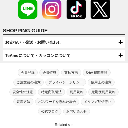
SHOPPING GUIDE
お支払い・発送・お問い合わせ
お支払いについて
TeAmoについて・カラコンについて
代金引換・コンビニ後払い・コンビニ先払い・クレジットカード・ケータ
配送について
TeAmoについて
イ・atone（コンビニで翌月払い）でのお支払いがご利用いただけます。
●配送方法
会員登録
会員特典
支払方法
Q&A 質問事項
送料について
第一種医療機器販売業許可及び高度管理医療機器販売業許可を取得してい
芸能人・モデルが愛用！
宅配便（佐川急便・ヤマト運輸・ゆうパック）またはメール便（ゆうパケッ
●ケータイでのお支払い
ます。
TeAmoだけの度なし・度ありカラコン
ご注文前の注意
プライバシーポリシー
使用上の注意
ト/ネコポス）での配送をお選びいただけます。
宅配便（佐川急便・ヤマト運輸・ゆうパック）送料：全国一律550円（税込）
高度管理医療機器等販売業許可証「6新保衛薬第189号」
注文・返品について
手数料：無料
※数量制限によりメール便での配送をお受けできない場合がございます。
メール便（ゆうパケット/ネコポス）送料：全国送料無料
カラコン通販サイトTeAmoでは、芸能人・モデルが愛用するティアモだ
安全性の注意
特定商取引法
利用規約
定期便利用規約
※機種によってはご利用出来ない可能性がございます。
初めてカラコン・カラーコンタクトをご利用する方へ
【選択上限数】1MONTH：8箱（4セット） / TeAmo1DAY：4箱
※一部SALEやキャンペーン、キャンセル・交換時は送料300円が発生す
●商品変更について
お問い合わせ
けの“度なし”カラコンに加え、“度あり”タイプも合わせて200種類以上も
TeAmoCLEAR1DAY：4箱 / TeAmoCLEAR2WEEK：4箱
る場合がございます。
⇒ドコモケータイ支払でのお支払いの流れ
のバリエーションをご用意。
原則として注文確定後の商品変更は承っておりません。
装着方法
パスワードを忘れた場合
メルマガ配信停止
18歳未満の方がご注文する場合は保護者の同意が必要です。
初めてカラコンをご利用する方または長期間カラコン・コンタクトレンズ
最近のカラコン・カラーコンタクトについて
⇒ソフトバンクケータイ支払でのお支払いの流れ
電話: 0120-545-966
高いイメージがある“度あり”カラコンもリーズナブルな価格でご注文いた
ご注文の際は内容にお間違いのないようご確認・ご注意ください。
を装用されていない方は、眼科医やクリニックの診断を受けられることを
⇒auかんたん決済でのお支払いの流れ
だけます。
（電話:営業時間 月～金 10：00～17：00 土日祝 10：00～17：00）
勧めさせております。
公式ブログ
お問い合わせ
カラコンが販売され始めた当初、カラコンは一般の人達に多く利用されて
カラコン・カラーコンタクトの安全性について
●商品引渡し時期
TeAmoの会員にご入会いただきますと、カラコンをご注文いただいた商
いたという訳ではなく、どちらかと言うと一部の派手なファッションを好
●注文確定後の返品・キャンセルについて
メール：
こちら
で受け付けております。
自身に合う適正なレンズは視力やBC（ベースカーブ）涙の分量、生活習慣
注文後翌日～４日以内に届くように手配していますが、在庫状況や交通状
品代金の2％をポイントとさせていただきます。
んでいたギャル系の女性や当時キャバ嬢をメインに取り上げていたファッ
●クレジット決済
（メール：営業時間 月～金 10：00～17：00 土日祝 10：00～17：00）
などを鑑みて処方してもらう必要があります。
現在カラコンの安全性を疑問視する声がありますが、現在国内にて販売さ
TeAmoのカラコン・カラーコンタクトについて
Related site
≪お届け後の初期不良に関して≫
況により確約はできませんのでご了承ください。
初めてカラーコンタクトレンズをお使いになられる方のために、安心して
ション誌があったように水商売のホステスのような派手な方々が多く利用