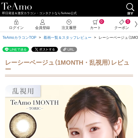
即日発送＆激安カラコン・コンタクトならTeAmo公式
0
0
ログイン
会員登録
注文履歴
カート
クーポン
TeAmoカラコンTOP
着画一覧＆スタッフレビュー
レーシーベージュ（1MO
レーシーベージュ（1MONTH・乱視用）レビュ
ー