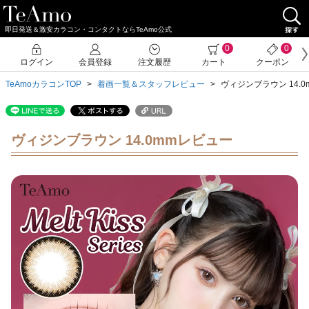
即日発送＆激安カラコン・コンタクトならTeAmo公式
0
0
ログイン
会員登録
注文履歴
カート
クーポン
TeAmoカラコンTOP
着画一覧＆スタッフレビュー
ヴィジンブラウン 14.
ヴィジンブラウン 14.0mmレビュー