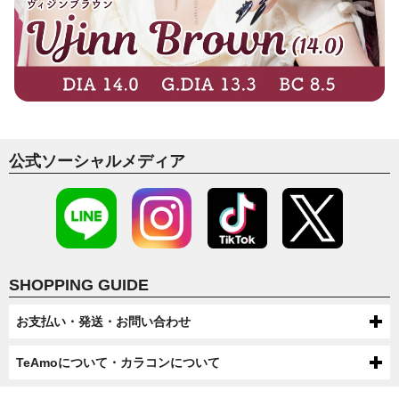
公式ソーシャルメディア
SHOPPING GUIDE
お支払い・発送・お問い合わせ
お支払いについて
TeAmoについて・カラコンについて
代金引換・コンビニ後払い・コンビニ先払い・クレジットカード・ケータ
配送について
TeAmoについて
イ・atone（コンビニで翌月払い）でのお支払いがご利用いただけます。