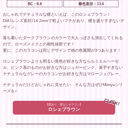
BC：8.8
着色直径：13.6
おしゃれでナチュラルな瞳といえば、このロシェブラウン！
DIA（レンズ直径）14.2mmで程よいフチがあり、瞳を盛りすぎないデ
ザイン。
落ち着いたダークブラウンのカラーで大人っぽさも演出してくれる
ので、ローズメイクとの相性抜群です！
更に、このカラコンは同じデザインで他の色展開が3つあります！
ロシェブラウンよりも明るい発色が好きな方ならルミエルヘーゼ
ル、ピンク系のものがお好きな方はシュガーピンク、派手すぎない
ナチュラルなグレーのカラコンがお好きな方はマロージュグレー。
ナチュラルだけどおしゃれに見せたい…そんな方はぜひMimyuシリ
ーズを♪
CLICK!
【度あり・度なしカラコン】
ロシェブラウン