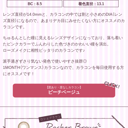
BC：8.5
着色直径：13.1
レンズ直径が14.0mmと、カラコンの中では割と小さめのDIA（レン
ズ直径）になるので、あまりデカ目にみせたくない方にオススメのカ
ラコンです。
ちゅるんとした瞳に見えるレンズデザインになっており、落ち着い
たピンクカラーでふんわりした色づきのかわいい瞳を演出。
ローズメイクに相性ピッタリのカラコンです♪
派手過ぎずさり気ない発色で使いやすさ抜群◎
1MONTH（ワンマンス）カラコンなので、カラコンを毎日使用する方
にオススメです！
CLICK!
【度あり・度なしカラコン】
ピーチベージュ