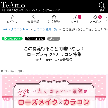
即日発送＆激安カラコン・コンタクトならTeAmo公式
0
0
ログイン
会員登録
注文履歴
カート
クーポン
TeAmoカラコンTOP
カラコン特集一覧
この春流行ること間違いなし！ロ
この春流行ること間違いなし！
ローズメイク×カラコン特集
大人＋かわいい＝最強♡
2021年03月08日