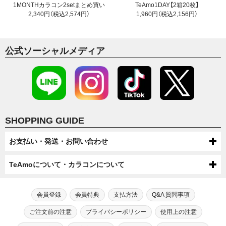
1MONTHカラコン2setまとめ買い
TeAmo1DAY【2箱20枚】
2,340円（税込2,574円）
1,960円（税込2,156円）
公式ソーシャルメディア
SHOPPING GUIDE
お支払い・発送・お問い合わせ
お支払いについて
TeAmoについて・カラコンについて
代金引換・コンビニ後払い・コンビニ先払い・クレジットカード・ケータ
配送について
TeAmoについて
イ・atone（コンビニで翌月払い）でのお支払いがご利用いただけます。
●配送方法
会員登録
会員特典
支払方法
Q&A 質問事項
送料について
第一種医療機器販売業許可及び高度管理医療機器販売業許可を取得してい
芸能人・モデルが愛用！
宅配便（佐川急便・ヤマト運輸・ゆうパック）またはメール便（ゆうパケッ
●ケータイでのお支払い
ます。
TeAmoだけの度なし・度ありカラコン
ご注文前の注意
プライバシーポリシー
使用上の注意
ト/ネコポス）での配送をお選びいただけます。
宅配便（佐川急便・ヤマト運輸・ゆうパック）送料：全国一律550円（税込）
高度管理医療機器等販売業許可証「6新保衛薬第189号」
注文・返品について
手数料：無料
※数量制限によりメール便での配送をお受けできない場合がございます。
メール便（ゆうパケット/ネコポス）送料：全国送料無料