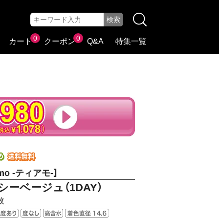
0
0
カート
クーポン
Q&A
特集一覧
mo -ティアモ-】
シーベージュ（1DAY）
枚