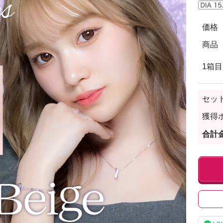
価格
商品
1箱目
セッ
獲得
合計