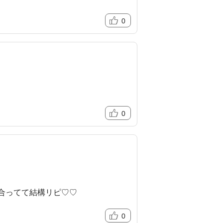
0
0
も合ってて結構リピ♡♡
0