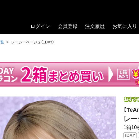
ログイン
会員登録
注文履歴
お気に入り
一覧
レーシーベージュ（1DAY）
【TeA
レー
1箱10