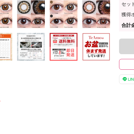
セッ
獲得
合計
。