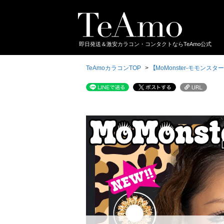
即日発送＆激安カラコン・コンタクトならTeAmo公式
TeAmoカラコンTOP
【MoMonster-モモン