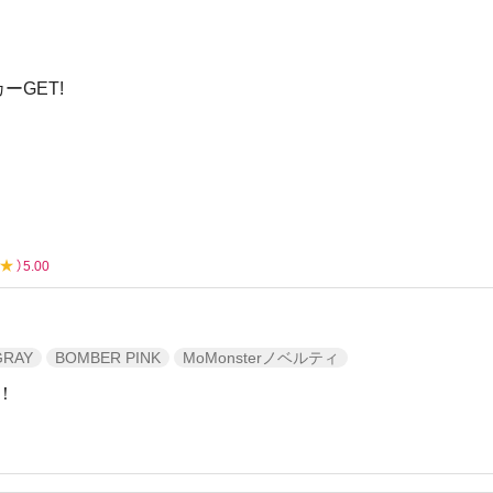
GET!
★
）5.00
GRAY
BOMBER PINK
MoMonsterノベルティ
！