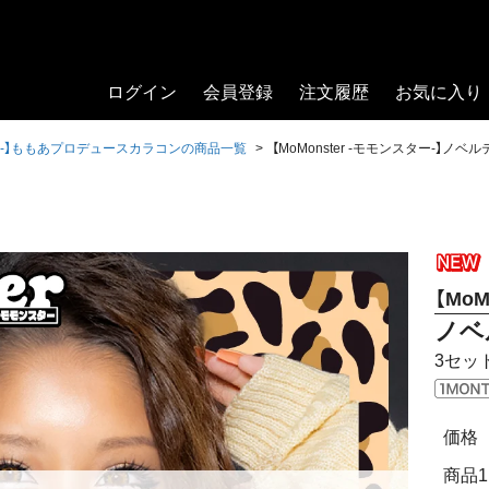
ログイン
会員登録
注文履歴
お気に入り
スター-】ももあプロデュースカラコンの商品一覧
【MoMonster -モモンスター-】
【MoM
ノベ
3セット
価格
商品1