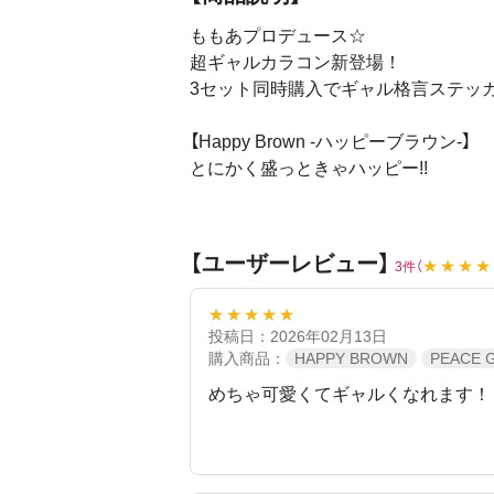
ももあプロデュース☆
超ギャルカラコン新登場！
3セット同時購入でギャル格言ステッカー
【Happy Brown -ハッピーブラウン-】
とにかく盛っときゃハッピー!!
【Peace Gray -ピースグレー-】
自分らしさ貫いてピース!!
【ユーザーレビュー】
★★★★
3件（
【Bomber Pink -ボンバーピンク-】
★★★★★
可愛さ限界でまじボンバー!!
投稿日：2026年02月13日
購入商品：
HAPPY BROWN
PEACE 
めちゃ可愛くてギャルくなれます！