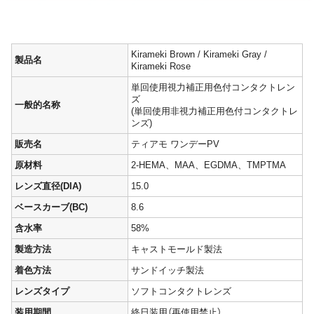
Kirameki Brown / Kirameki Gray /
製品名
Kirameki Rose
単回使用視力補正用色付コンタクトレン
ズ
一般的名称
(単回使用非視力補正用色付コンタクトレ
ンズ)
販売名
ティアモ ワンデーPV
原材料
2-HEMA、MAA、EGDMA、TMPTMA
レンズ直径(DIA)
15.0
ベースカーブ(BC)
8.6
含水率
58%
製造方法
キャストモールド製法
着色方法
サンドイッチ製法
レンズタイプ
ソフトコンタクトレンズ
装用期間
終日装用（再使用禁止）