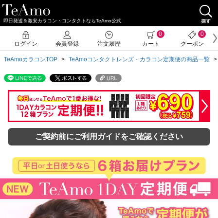
即日発送＆激安カラコン・コンタクトならTeAmo公式
クーポン詳細
0
0
ログイン
会員登録
注文履歴
カート
クーポン
TeAmoカラコンTOP
TeAmoコンタクトレンズ・カラコン定期便の商品一覧
ご契約前にご利用ガイドをご確認ください