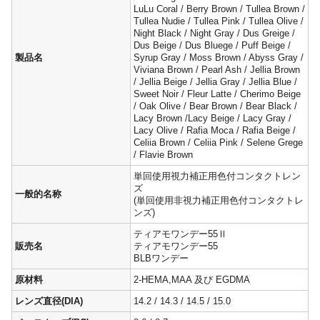
LuLu Coral / Berry Brown / Tullea Brown /
Tullea Nudie / Tullea Pink / Tullea Olive /
Night Black / Night Gray / Dus Greige /
Dus Beige / Dus Bluege / Puff Beige /
製品名
Syrup Gray / Moss Brown / Abyss Gray /
Viviana Brown / Pearl Ash / Jellia Brown
/ Jellia Beige / Jellia Gray / Jellia Blue /
Sweet Noir / Fleur Latte / Cherimo Beige
/ Oak Olive / Bear Brown / Bear Black /
Lacy Brown /Lacy Beige / Lacy Gray /
Lacy Olive / Rafia Moca / Rafia Beige /
Celiia Brown / Celiia Pink / Selene Grege
/ Flavie Brown
単回使用視力補正用色付コンタクトレン
ズ
一般的名称
(単回使用非視力補正用色付コンタクトレ
ンズ)
ティアモワンデー55Ⅱ
販売名
ティアモワンデー55
BLBワンデー
原材料
2-HEMA,MAA 及び EGDMA
レンズ直径(DIA)
14.2 / 14.3 / 14.5 / 15.0