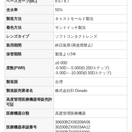
ベースカーブ(BC)
8.6 / 8.7
含水率
55%
製造方法
キャストモールド製法
着色方法
サンドイッチ製法
レンズタイプ
ソフトコンタクトレンズ
装用期間
終日装用（再使用禁止）
保管期限
製造より5年
±0.00D
度数(PWR)
-0.50D～-5.00D(0.25Dステップ)
-5.00D～-10.00D(0.50Dステップ)
製造国
台湾
製造販売業者名
株式会社El Dorado
高度管理医療機器等販売許
可証
医療機器分類
高度管理医療機器
30600BZX00209A06
医療機器承認番号
30200BZX00334A12