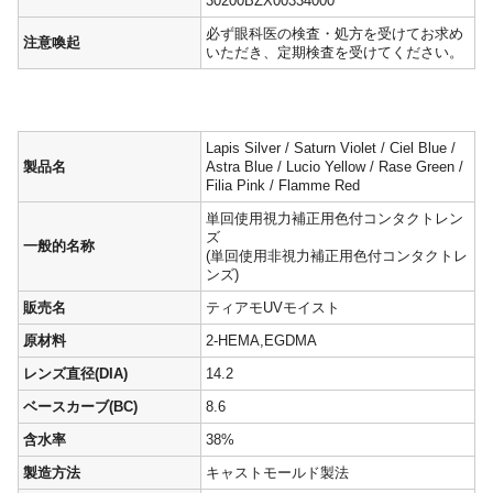
30200BZX00334000
必ず眼科医の検査・処方を受けてお求め
注意喚起
いただき、定期検査を受けてください。
Lapis Silver / Saturn Violet / Ciel Blue /
製品名
Astra Blue / Lucio Yellow / Rase Green /
Filia Pink / Flamme Red
単回使用視力補正用色付コンタクトレン
ズ
一般的名称
(単回使用非視力補正用色付コンタクトレ
ンズ)
販売名
ティアモUVモイスト
原材料
2-HEMA,EGDMA
レンズ直径(DIA)
14.2
ベースカーブ(BC)
8.6
含水率
38%
製造方法
キャストモールド製法