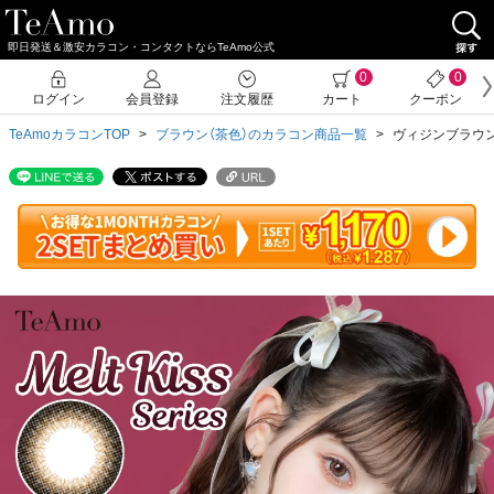
即日発送＆激安カラコン・コンタクトならTeAmo公式
クーポン詳細
0
0
ログイン
会員登録
注文履歴
カート
クーポン
TeAmoカラコンTOP
ブラウン（茶色）のカラコン商品一覧
ヴィジンブラウン 