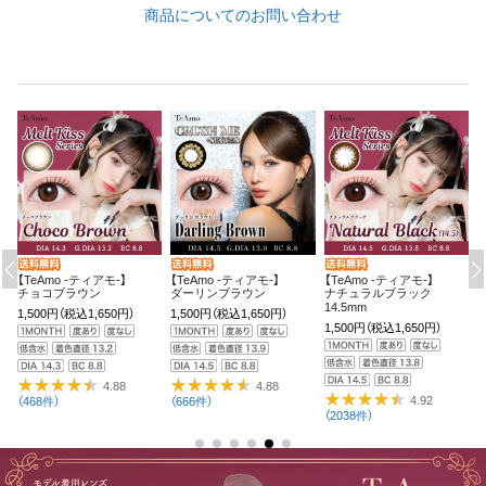
商品についてのお問い合わせ
【TeAmo -ティアモ-】
【TeAmo -ティアモ-】
【TeAmo -ティアモ-】
【
ダーリンブラウン
ナチュラルブラック
TeAmo 1MONTHカラコン
14.5mm
2setまとめ買い
1,500円
（税込1,650円）
1
1,500円
（税込1,650円）
2,340円
（税込2,574円）
4.94
（2907件）
4.88
4.92
（666件）
（
（2038件）