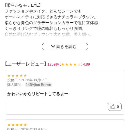
【柔らかなモテEYE】
ファッションやメイク、どんなシーンでも
オールマイティに対応できるナチュラルブラウン。
柔らかな発色のグラデーションカラーで瞳に立体感。
くっきりリングで瞳の輪郭もしっかり強調。
自然に溶け込むブラウンで大きな瞳、美人顔へ。
派手すぎず瞳に馴染むカラーバランス。
続きを読む
TeAmoで大人の女性を中心に
長く愛されている定番のブラウンカラコン。
【ユーザーレビュー】
1259件（
★★★★☆
）4.89
花粉症には一般的に花粉がつきにくいとされる
非イオン素材の低含水レンズがおすすめ！
★★★★★
投稿日：2026年08月03日
※レンズの装用感・乾燥等に関しては個人差がございます
購入商品：
145Vjinn Brown
かわいいからリピートしてるよー
0
★★★★★
投稿日：2026年03月16日