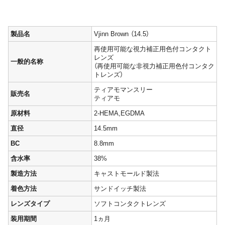
製品名
Vjinn Brown （14.5）
再使用可能な視力補正用色付コンタクト
レンズ
一般的名称
（再使用可能な非視力補正用色付コンタク
トレンズ）
ティアモマンスリー
販売名
ティアモ
原材料
2-HEMA,EGDMA
直径
14.5mm
BC
8.8mm
含水率
38%
製造方法
キャストモールド製法
着色方法
サンドイッチ製法
レンズタイプ
ソフトコンタクトレンズ
装用期間
1ヵ月