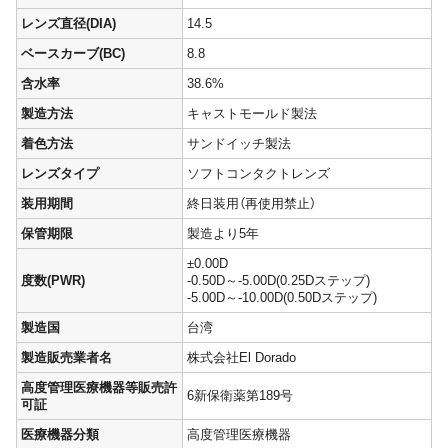
レンズ直径(DIA)
14.5
ベースカーブ(BC)
8.8
含水率
38.6%
製造方法
キャストモールド製法
着色方法
サンドイッチ製法
レンズタイプ
ソフトコンタクトレンズ
装用期間
終日装用（再使用禁止）
保管期限
製造より5年
±0.00D
度数(PWR)
-0.50D～-5.00D(0.25Dステップ)
-5.00D～-10.00D(0.50Dステップ)
製造国
台湾
製造販売業者名
株式会社El Dorado
高度管理医療機器等販売許
6新保衛薬第189号
可証
医療機器分類
高度管理医療機器