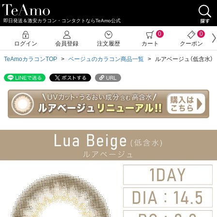
即日発送＆激安カラコン・コンタクトならTeAmo公式
クーポン詳細
0
0
ログイン
会員登録
注文履歴
カート
クーポン
TeAmoカラコンTOP
ベージュのカラコン商品一覧
ルアベージュ（低含水）