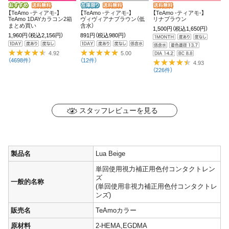
【TeAmo -ティアモ-】
【TeAmo -ティアモ-】
【TeAmo -ティアモ-】
TeAmo 1DAYカラコン2箱
ヴィヴィアナブラウン（低
リナブラウン
まとめ買い
含水）
1,500円
（税込1,650円）
1,960円
（税込2,156円）
891円
（税込980円）
4.92
5.00
（4698件）
（12件）
4.93
（226件）
スタッフレビューを見る
製品名
Lua Beige
単回使用視力補正用色付コンタクトレン
ズ
一般的名称
(単回使用非視力補正用色付コンタクトレ
ンズ)
販売名
TeAmoカラー
原材料
2-HEMA,EGDMA