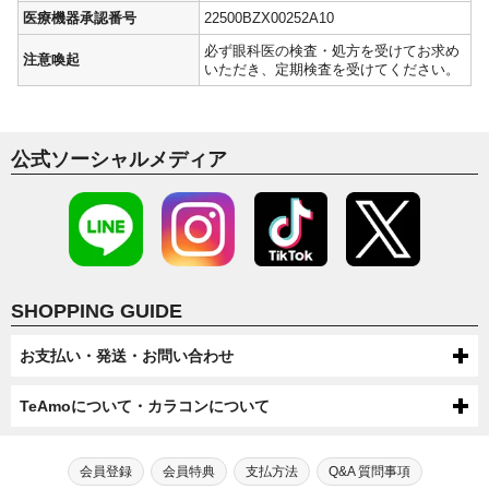
医療機器承認番号
22500BZX00252A10
必ず眼科医の検査・処方を受けてお求め
注意喚起
いただき、定期検査を受けてください。
公式ソーシャルメディア
SHOPPING GUIDE
お支払い・発送・お問い合わせ
お支払いについて
TeAmoについて・カラコンについて
代金引換・コンビニ後払い・コンビニ先払い・クレジットカード・ケータ
配送について
TeAmoについて
イ・atone（コンビニで翌月払い）でのお支払いがご利用いただけます。
●配送方法
会員登録
会員特典
支払方法
Q&A 質問事項
送料について
第一種医療機器販売業許可及び高度管理医療機器販売業許可を取得してい
芸能人・モデルが愛用！