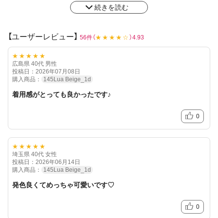
花粉症には一般的に花粉がつきにくいとされる
続きを読む
非イオン素材の低含水レンズがおすすめ！
※レンズの装用感・乾燥等に関しては個人差がございます
【ユーザーレビュー】
56件（
★★★★☆
）4.93
★★★★★
広島県 40代 男性
投稿日：2026年07月08日
購入商品：
145Lua Beige_1d
着用感がとっても良かったです♪
0
★★★★★
埼玉県 40代 女性
投稿日：2026年06月14日
購入商品：
145Lua Beige_1d
発色良くてめっちゃ可愛いです♡
0