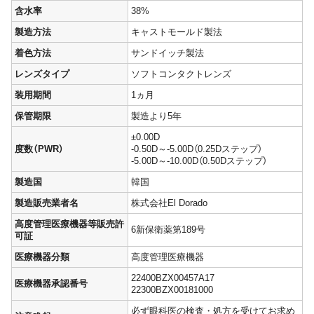
含水率
38%
製造方法
キャストモールド製法
着色方法
サンドイッチ製法
レンズタイプ
ソフトコンタクトレンズ
装用期間
1ヵ月
保管期限
製造より5年
±0.00D
度数（PWR）
-0.50D～-5.00D（0.25Dステップ）
-5.00D～-10.00D（0.50Dステップ）
製造国
韓国
製造販売業者名
株式会社El Dorado
高度管理医療機器等販売許
6新保衛薬第189号
可証
医療機器分類
高度管理医療機器
22400BZX00457A17
医療機器承認番号
22300BZX00181000
必ず眼科医の検査・処方を受けてお求め