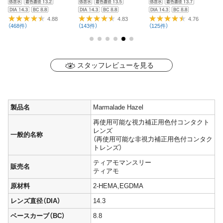
（
4.88
4.83
4.76
（468件）
（143件）
（125件）
スタッフレビューを見る
製品名
Marmalade Hazel
再使用可能な視力補正用色付コンタクト
レンズ
一般的名称
（再使用可能な非視力補正用色付コンタク
トレンズ）
ティアモマンスリー
販売名
ティアモ
原材料
2-HEMA,EGDMA
レンズ直径（DIA）
14.3
ベースカーブ（BC）
8.8