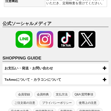
注意喚起
いただき、定期検査を受けてください。
公式ソーシャルメディア
SHOPPING GUIDE
お支払い・発送・お問い合わせ
お支払いについて
TeAmoについて・カラコンについて
代金引換・コンビニ後払い・コンビニ先払い・クレジットカード・ケータ
配送について
TeAmoについて
イ・atone（コンビニで翌月払い）でのお支払いがご利用いただけます。
●配送方法
会員登録
会員特典
支払方法
Q&A 質問事項
送料について
第一種医療機器販売業許可及び高度管理医療機器販売業許可を取得してい
芸能人・モデルが愛用！
宅配便（佐川急便・ヤマト運輸・ゆうパック）またはメール便（ゆうパケッ
●ケータイでのお支払い
ます。
TeAmoだけの度なし・度ありカラコン
ご注文前の注意
プライバシーポリシー
使用上の注意
ト/ネコポス）での配送をお選びいただけます。
宅配便（佐川急便・ヤマト運輸・ゆうパック）送料：全国一律550円（税込）
高度管理医療機器等販売業許可証「6新保衛薬第189号」
注文・返品について
手数料：無料
※数量制限によりメール便での配送をお受けできない場合がございます。
メール便（ゆうパケット/ネコポス）送料：全国送料無料
カラコン通販サイトTeAmoでは、芸能人・モデルが愛用するティアモだ