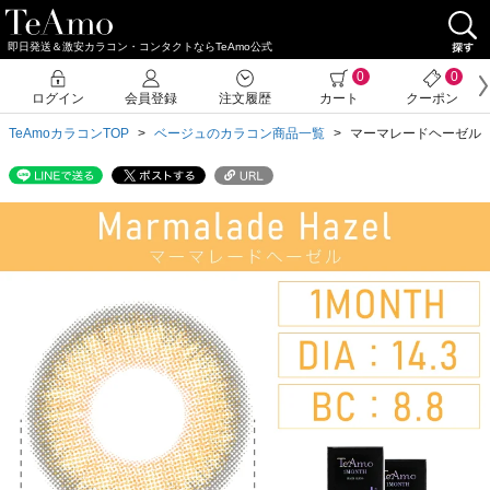
即日発送＆激安カラコン・コンタクトならTeAmo公式
クーポン詳細
0
0
ログイン
会員登録
注文履歴
カート
クーポン
TeAmoカラコンTOP
ベージュのカラコン商品一覧
マーマレードヘーゼル