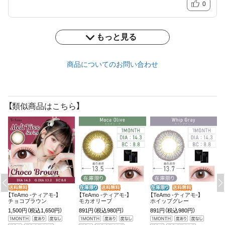
0
もっと見る
商品についてのお問い合わせ
【類似商品はこちら】
【TeAmo -ティアモ-】
【TeAmo -ティアモ-】
【TeAmo -ティアモ-】
【
チョコブラウン
モカオリーブ
ホイップグレー
T
1,500円
（税込1,650円）
891円
（税込980円）
891円
（税込980円）
2