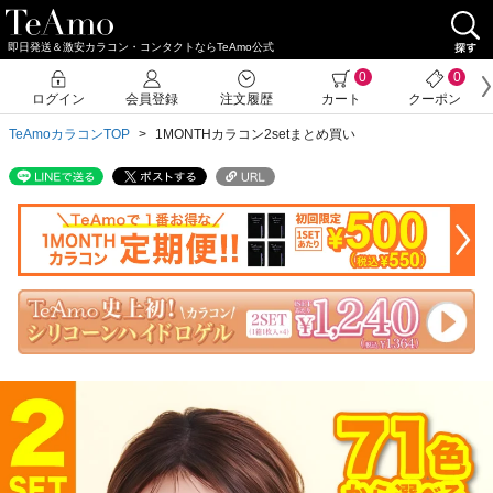
即日発送＆激安カラコン・コンタクトならTeAmo公式
クーポン詳細
0
0
ログイン
会員登録
注文履歴
カート
クーポン
TeAmoカラコンTOP
1MONTHカラコン2setまとめ買い