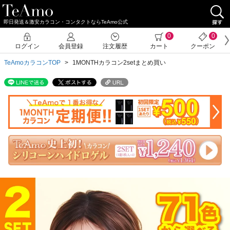
即日発送＆激安カラコン・コンタクトならTeAmo公式
クーポン詳細
0
0
ログイン
会員登録
注文履歴
カート
クーポン
TeAmoカラコンTOP
1MONTHカラコン2setまとめ買い