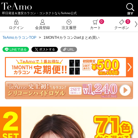
即日発送＆激安カラコン・コンタクトならTeAmo公式
クーポン詳細
0
0
ログイン
会員登録
注文履歴
カート
クーポン
TeAmoカラコンTOP
1MONTHカラコン2setまとめ買い