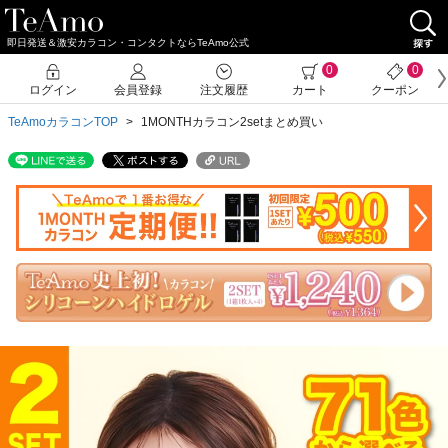
即日発送＆激安カラコン・コンタクトならTeAmo公式
クーポン詳細
0
0
ログイン
会員登録
注文履歴
カート
クーポン
TeAmoカラコンTOP
1MONTHカラコン2setまとめ買い