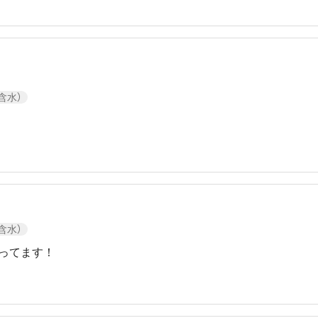
低含水）
低含水）
ってます！