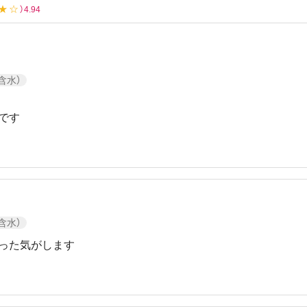
★☆
）4.94
め！
個人差がございます
クーポン詳細
低含水）
です
低含水）
った気がします