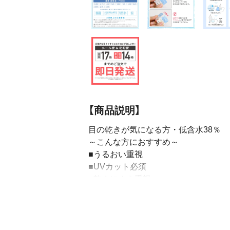
【商品説明】
目の乾きが気になる方・低含水38％
～こんな方におすすめ～
■うるおい重視
■UVカット必須
■乾きにくさ重視
■花粉・汚れを引き寄せたくない
4箱（1箱30枚入り×4）
花粉症には一般的に花粉がつきにくい