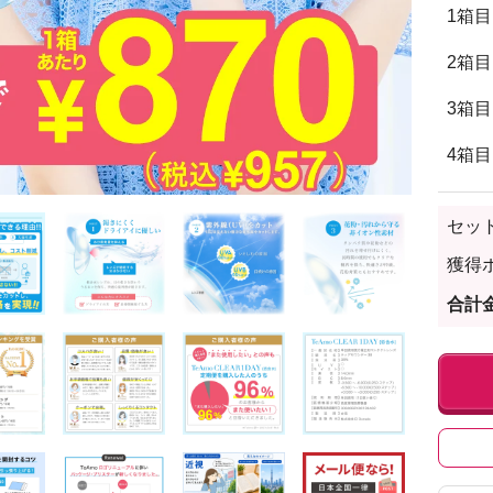
1箱目
2箱目
3箱目
4箱目
セッ
獲得
合計