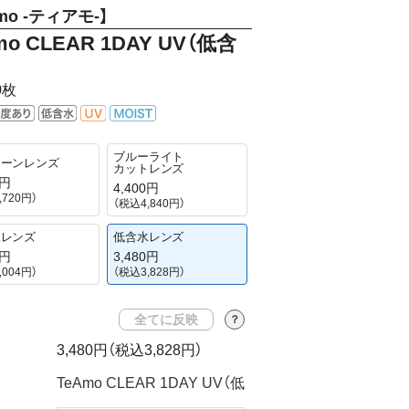
mo -ティアモ-】
mo CLEAR 1DAY UV（低含
0枚
ブルーライト
コーンレンズ
カットレンズ
0円
4,400円
,720円）
（税込4,840円）
水レンズ
低含水レンズ
0円
3,480円
,004円）
（税込3,828円）
全てに反映
？
3,480円
（税込3,828円）