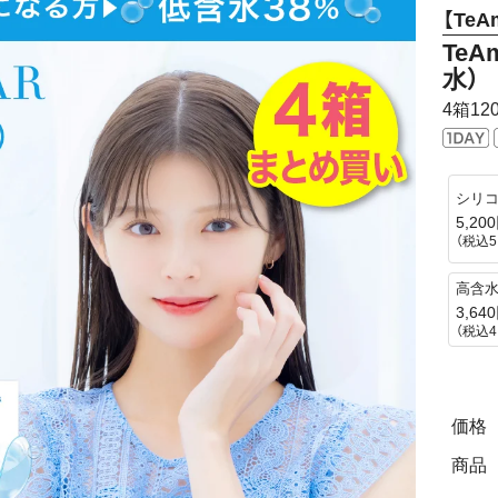
【TeA
TeA
水）
4箱12
シリ
5,20
（税込5
高含
3,64
（税込4
価格
商品