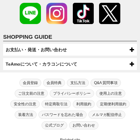
SHOPPING GUIDE
お支払い・発送・お問い合わせ
お支払いについて
TeAmoについて・カラコンについて
代金引換・コンビニ後払い・コンビニ先払い・クレジットカード・ケータ
配送について
TeAmoについて
イ・atone（コンビニで翌月払い）でのお支払いがご利用いただけます。
●配送方法
会員登録
会員特典
支払方法
Q&A 質問事項
送料について
第一種医療機器販売業許可及び高度管理医療機器販売業許可を取得してい
芸能人・モデルが愛用！
宅配便（佐川急便・ヤマト運輸・ゆうパック）またはメール便（ゆうパケッ
●ケータイでのお支払い
ます。
TeAmoだけの度なし・度ありカラコン
ご注文前の注意
プライバシーポリシー
使用上の注意
ト/ネコポス）での配送をお選びいただけます。
宅配便（佐川急便・ヤマト運輸・ゆうパック）送料：全国一律550円（税込）
高度管理医療機器等販売業許可証「6新保衛薬第189号」
注文・返品について
手数料：無料
※数量制限によりメール便での配送をお受けできない場合がございます。
メール便（ゆうパケット/ネコポス）送料：全国送料無料
カラコン通販サイトTeAmoでは、芸能人・モデルが愛用するティアモだ
安全性の注意
特定商取引法
利用規約
定期便利用規約
※機種によってはご利用出来ない可能性がございます。
初めてカラコン・カラーコンタクトをご利用する方へ
【選択上限数】1MONTH：8箱（4セット） / TeAmo1DAY：4箱
※一部SALEやキャンペーン、キャンセル・交換時は送料300円が発生す
●商品変更について
お問い合わせ
けの“度なし”カラコンに加え、“度あり”タイプも合わせて200種類以上も
TeAmoCLEAR1DAY：4箱 / TeAmoCLEAR2WEEK：4箱
る場合がございます。
⇒ドコモケータイ支払でのお支払いの流れ
のバリエーションをご用意。
原則として注文確定後の商品変更は承っておりません。
装着方法
パスワードを忘れた場合
メルマガ配信停止
18歳未満の方がご注文する場合は保護者の同意が必要です。
初めてカラコンをご利用する方または長期間カラコン・コンタクトレンズ
最近のカラコン・カラーコンタクトについて
⇒ソフトバンクケータイ支払でのお支払いの流れ
電話: 0120-545-966
高いイメージがある“度あり”カラコンもリーズナブルな価格でご注文いた
ご注文の際は内容にお間違いのないようご確認・ご注意ください。
を装用されていない方は、眼科医やクリニックの診断を受けられることを
⇒auかんたん決済でのお支払いの流れ
だけます。
（電話:営業時間 月～金 10：00～17：00 土日祝 10：00～17：00）
勧めさせております。
公式ブログ
お問い合わせ
カラコンが販売され始めた当初、カラコンは一般の人達に多く利用されて
カラコン・カラーコンタクトの安全性について
●商品引渡し時期
TeAmoの会員にご入会いただきますと、カラコンをご注文いただいた商
いたという訳ではなく、どちらかと言うと一部の派手なファッションを好
●注文確定後の返品・キャンセルについて
メール：
こちら
で受け付けております。
自身に合う適正なレンズは視力やBC（ベースカーブ）涙の分量、生活習慣
注文後翌日～４日以内に届くように手配していますが、在庫状況や交通状
品代金の2％をポイントとさせていただきます。
んでいたギャル系の女性や当時キャバ嬢をメインに取り上げていたファッ
●クレジット決済
（メール：営業時間 月～金 10：00～17：00 土日祝 10：00～17：00）
などを鑑みて処方してもらう必要があります。
現在カラコンの安全性を疑問視する声がありますが、現在国内にて販売さ
Related site