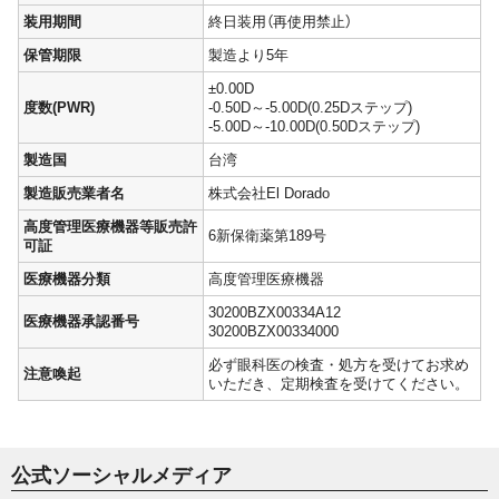
装用期間
終日装用（再使用禁止）
保管期限
製造より5年
±0.00D
度数(PWR)
-0.50D～-5.00D(0.25Dステップ)
-5.00D～-10.00D(0.50Dステップ)
製造国
台湾
製造販売業者名
株式会社El Dorado
高度管理医療機器等販売許
6新保衛薬第189号
可証
医療機器分類
高度管理医療機器
30200BZX00334A12
医療機器承認番号
30200BZX00334000
必ず眼科医の検査・処方を受けてお求め
注意喚起
いただき、定期検査を受けてください。
公式ソーシャルメディア