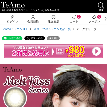
即日発送＆激安カラコン・コンタクトならTeAmo公式
クーポン詳細
0
0
ログイン
会員登録
注文履歴
カート
クーポン
TeAmoカラコンTOP
オリ一ブのカラコン商品一覧
オークオリーブ