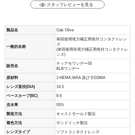
スタッフレビューを見る
製品名
Oak Olive
単回使用視力補正用色付コンタクトレン
ズ
一般的名称
(単回使用非視力補正用色付コンタクトレ
ンズ)
ティアモワンデー55
販売名
BLBワンデー
原材料
2-HEMA,MAA 及び EGDMA
レンズ直径(DIA)
14.5
ベースカーブ(BC)
8.6
含水率
55%
製造方法
キャストモールド製法
着色方法
サンドイッチ製法
レンズタイプ
ソフトコンタクトレンズ