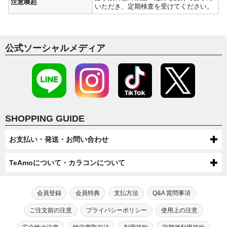
注意喚起
いただき、定期検査を受けてください。
公式ソーシャルメディア
SHOPPING GUIDE
お支払い・発送・お問い合わせ
お支払いについて
TeAmoについて・カラコンについて
代金引換・コンビニ後払い・コンビニ先払い・クレジットカード・ケータ
配送について
TeAmoについて
イ・atone（コンビニで翌月払い）でのお支払いがご利用いただけます。
●配送方法
会員登録
会員特典
支払方法
Q&A 質問事項
送料について
第一種医療機器販売業許可及び高度管理医療機器販売業許可を取得してい
芸能人・モデルが愛用！
宅配便（佐川急便・ヤマト運輸・ゆうパック）またはメール便（ゆうパケッ
●ケータイでのお支払い
ます。
TeAmoだけの度なし・度ありカラコン
ご注文前の注意
プライバシーポリシー
使用上の注意
ト/ネコポス）での配送をお選びいただけます。
宅配便（佐川急便・ヤマト運輸・ゆうパック）送料：全国一律550円（税込）
高度管理医療機器等販売業許可証「6新保衛薬第189号」
注文・返品について
手数料：無料
※数量制限によりメール便での配送をお受けできない場合がございます。
メール便（ゆうパケット/ネコポス）送料：全国送料無料
カラコン通販サイトTeAmoでは、芸能人・モデルが愛用するティアモだ