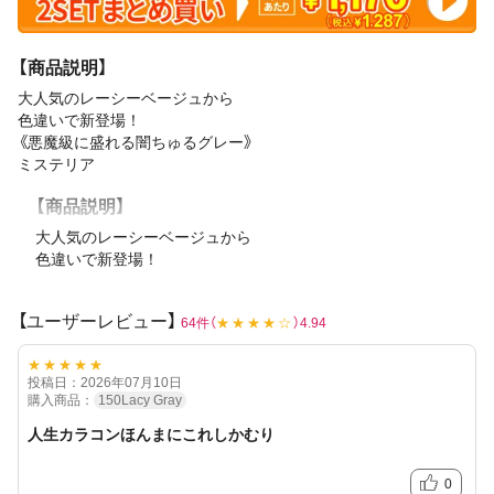
【商品説明】
大人気のレーシーベージュから
色違いで新登場！
《悪魔級に盛れる闇ちゅるグレー》
ミステリア
【商品説明】
大人気のレーシーベージュから
色違いで新登場！
《悪魔級に盛れる闇ちゅるグレー》
ミステリアスな雰囲気と
【ユーザーレビュー】
64件（
★★★★☆
）4.94
ちゅるんとした透明感が毒っぽかわいい！
★★★★★
花粉症には一般的に花粉がつきにくいとされる
投稿日：2026年07月10日
非イオン素材の低含水レンズがおすすめ！
続きを読む
購入商品：
150Lacy Gray
※レンズの装用感・乾燥等に関しては個人差がございます
スな雰囲気と
ちゅるんとした透明感が毒っぽかわいい！
人生カラコンほんまにこれしかむり
0