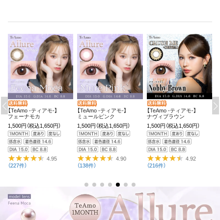
【TeAmo -ティアモ-】
【TeAmo -ティアモ-】
【TeAmo -ティアモ-】
【
ミュールピンク
ナヴィブラウン
レーシーベージュ
T
（1MONTH）
1,500円
（税込1,650円）
1,500円
（税込1,650円）
1,500円
（税込1,650円）
2
（
4.90
4.92
4.94
（138件）
（216件）
（487件）