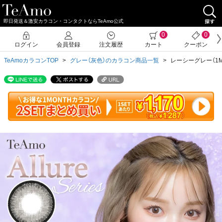
即日発送＆激安カラコン・コンタクトならTeAmo公式
クーポン詳細
0
0
ログイン
会員登録
注文履歴
カート
クーポン
TeAmoカラコンTOP
グレー（灰色）のカラコン商品一覧
レーシーグレー（1M