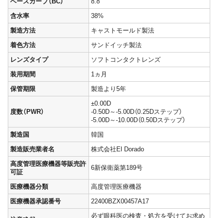
ベースカーブ（BC）
8.8
含水率
38%
製造方法
キャストモールド製法
着色方法
サンドイッチ製法
レンズタイプ
ソフトコンタクトレンズ
装用期間
1ヵ月
保管期限
製造より5年
±0.00D
度数（PWR）
-0.50D～-5.00D（0.25Dステップ）
-5.00D～-10.00D（0.50Dステップ）
製造国
韓国
製造販売業者名
株式会社El Dorado
高度管理医療機器等販売許
6新保衛薬第189号
可証
医療機器分類
高度管理医療機器
医療機器承認番号
22400BZX00457A17
必ず眼科医の検査・処方を受けてお求め