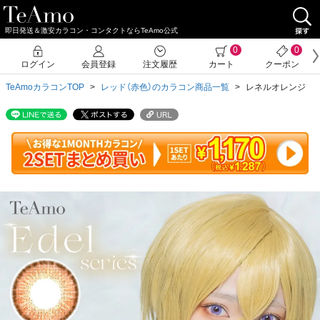
即日発送＆激安カラコン・コンタクトならTeAmo公式
クーポン詳細
0
0
ログイン
会員登録
注文履歴
カート
クーポン
TeAmoカラコンTOP
レッド（赤色）のカラコン商品一覧
レネルオレンジ