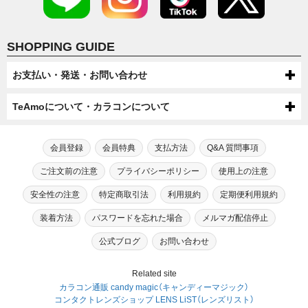
SHOPPING GUIDE
お支払い・発送・お問い合わせ
お支払いについて
TeAmoについて・カラコンについて
代金引換・コンビニ後払い・コンビニ先払い・クレジットカード・ケータ
配送について
TeAmoについて
イ・atone（コンビニで翌月払い）でのお支払いがご利用いただけます。
●配送方法
会員登録
会員特典
支払方法
Q&A 質問事項
送料について
第一種医療機器販売業許可及び高度管理医療機器販売業許可を取得してい
芸能人・モデルが愛用！
宅配便（佐川急便・ヤマト運輸・ゆうパック）またはメール便（ゆうパケッ
●ケータイでのお支払い
ます。
TeAmoだけの度なし・度ありカラコン
ご注文前の注意
プライバシーポリシー
使用上の注意
ト/ネコポス）での配送をお選びいただけます。
宅配便（佐川急便・ヤマト運輸・ゆうパック）送料：全国一律550円（税込）
高度管理医療機器等販売業許可証「6新保衛薬第189号」
注文・返品について
手数料：無料
※数量制限によりメール便での配送をお受けできない場合がございます。
メール便（ゆうパケット/ネコポス）送料：全国送料無料
カラコン通販サイトTeAmoでは、芸能人・モデルが愛用するティアモだ
安全性の注意
特定商取引法
利用規約
定期便利用規約
※機種によってはご利用出来ない可能性がございます。
初めてカラコン・カラーコンタクトをご利用する方へ
【選択上限数】1MONTH：8箱（4セット） / TeAmo1DAY：4箱
※一部SALEやキャンペーン、キャンセル・交換時は送料300円が発生す
●商品変更について
お問い合わせ
けの“度なし”カラコンに加え、“度あり”タイプも合わせて200種類以上も
TeAmoCLEAR1DAY：4箱 / TeAmoCLEAR2WEEK：4箱
る場合がございます。
⇒ドコモケータイ支払でのお支払いの流れ
のバリエーションをご用意。
原則として注文確定後の商品変更は承っておりません。
装着方法
パスワードを忘れた場合
メルマガ配信停止
18歳未満の方がご注文する場合は保護者の同意が必要です。
初めてカラコンをご利用する方または長期間カラコン・コンタクトレンズ
最近のカラコン・カラーコンタクトについて
⇒ソフトバンクケータイ支払でのお支払いの流れ
電話: 0120-545-966
高いイメージがある“度あり”カラコンもリーズナブルな価格でご注文いた
ご注文の際は内容にお間違いのないようご確認・ご注意ください。
を装用されていない方は、眼科医やクリニックの診断を受けられることを
⇒auかんたん決済でのお支払いの流れ
だけます。
（電話:営業時間 月～金 10：00～17：00 土日祝 10：00～17：00）
勧めさせております。
公式ブログ
お問い合わせ
カラコンが販売され始めた当初、カラコンは一般の人達に多く利用されて
カラコン・カラーコンタクトの安全性について
●商品引渡し時期
TeAmoの会員にご入会いただきますと、カラコンをご注文いただいた商
いたという訳ではなく、どちらかと言うと一部の派手なファッションを好
●注文確定後の返品・キャンセルについて
メール：
こちら
で受け付けております。
自身に合う適正なレンズは視力やBC（ベースカーブ）涙の分量、生活習慣
注文後翌日～４日以内に届くように手配していますが、在庫状況や交通状
品代金の2％をポイントとさせていただきます。
んでいたギャル系の女性や当時キャバ嬢をメインに取り上げていたファッ
●クレジット決済
（メール：営業時間 月～金 10：00～17：00 土日祝 10：00～17：00）
などを鑑みて処方してもらう必要があります。
現在カラコンの安全性を疑問視する声がありますが、現在国内にて販売さ
TeAmoのカラコン・カラーコンタクトについて
Related site
≪お届け後の初期不良に関して≫
況により確約はできませんのでご了承ください。
初めてカラーコンタクトレンズをお使いになられる方のために、安心して
ション誌があったように水商売のホステスのような派手な方々が多く利用
※17時以降のメール受信につきましては、翌営業日に返信させていただ
そのため、視力のみで自己判断する事や当店スタッフが判断できるもので
れている国内承認カラーコンタクトに関しては製造販売にあたっては厚生
クレジットカードはVISA,MasterCard,JCB, 上記クレジットカードマーク
カラコン通販 candy magic（キャンディーマジック）
品切れの場合はメールにてご連絡いたします。
商品の品質には万全を期しておりますが、万一「汚れや破損」「不具合が見
ご利用いただけるお客様相談窓口をご用意しております。
されていました。
きますのでご了承ください。
は御座いません。
省による承認が必要となり、販売については 各都道府県の販売業の許
がついたクレジットカードであればどのカードでもご利用可能です。
現在市場でのカラコンの商品数は年々増加しており、ナチュラル系、ハー
受けられるレンズ」「注文と異なる商品」 が届いた場合、商品を破棄せず、
コンタクトレンズショップ LENS LiST（レンズリスト）
可、さらに販売の為の管理者の設置が義務付けられています。