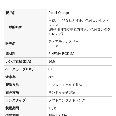
製品名
Renel Orange
再使用可能な視力補正用色付コンタクト
レンズ
一般的名称
（再使用可能な非視力補正用色付コンタク
トレンズ）
ティアモマンスリー
販売名
ティアモ
原材料
2-HEMA,EGDMA
レンズ直径（DIA）
14.5
ベースカーブ（BC）
8.8
含水率
38%
製造方法
キャストモールド製法
着色方法
サンドイッチ製法
レンズタイプ
ソフトコンタクトレンズ
装用期間
1ヵ月
保管期限
製造より5年