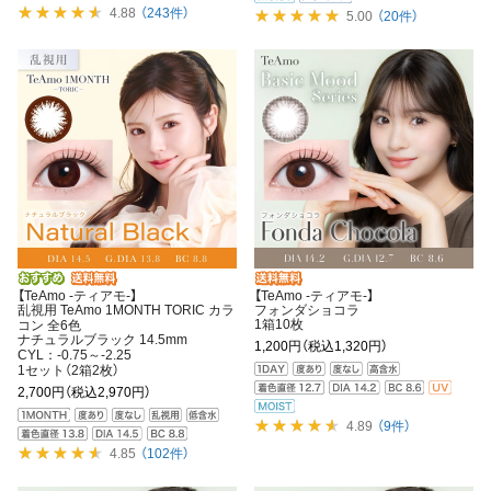
4.88
（243件）
5.00
（20件）
【TeAmo -ティアモ-】
【TeAmo -ティアモ-】
乱視用 TeAmo 1MONTH TORIC カラ
フォンダショコラ
1箱10枚
コン 全6色
ナチュラルブラック 14.5mm
1,200円
（税込1,320円）
CYL：-0.75～-2.25
1セット（2箱2枚）
2,700円
（税込2,970円）
4.89
（9件）
4.85
（102件）