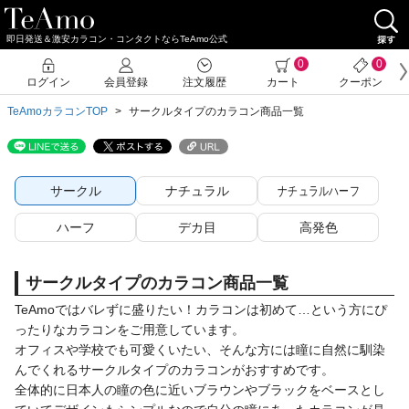
即日発送＆激安カラコン・コンタクトならTeAmo公式
0
0
ログイン
会員登録
注文履歴
カート
クーポン
TeAmoカラコンTOP
サークルタイプのカラコン商品一覧
サークル
ナチュラル
ナチュラルハーフ
ハーフ
デカ目
高発色
サークルタイプのカラコン商品一覧
TeAmoではバレずに盛りたい！カラコンは初めて…という方にぴ
ったりなカラコンをご用意しています。
オフィスや学校でも可愛くいたい、そんな方には瞳に自然に馴染
んでくれるサークルタイプのカラコンがおすすめです。
全体的に日本人の瞳の色に近いブラウンやブラックをベースとし