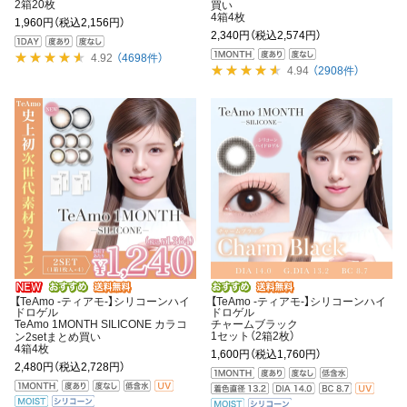
2箱20枚
買い
4箱4枚
1,960円
（税込2,156円）
2,340円
（税込2,574円）
4.92
（4698件）
4.94
（2908件）
【TeAmo -ティアモ-】シリコーンハイ
【TeAmo -ティアモ-】シリコーンハイ
ドロゲル
ドロゲル
TeAmo 1MONTH SILICONE カラコ
チャームブラック
1セット（2箱2枚）
ン2setまとめ買い
4箱4枚
1,600円
（税込1,760円）
2,480円
（税込2,728円）