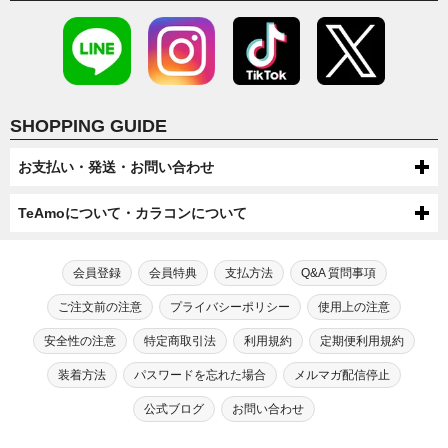
SHOPPING GUIDE
お支払い・発送・お問い合わせ
お支払いについて
TeAmoについて・カラコンについて
代金引換・コンビニ後払い・コンビニ先払い・クレジットカード・ケータ
配送について
TeAmoについて
イ・atone（コンビニで翌月払い）でのお支払いがご利用いただけます。
●配送方法
会員登録
会員特典
支払方法
Q&A 質問事項
送料について
第一種医療機器販売業許可及び高度管理医療機器販売業許可を取得してい
芸能人・モデルが愛用！
宅配便（佐川急便・ヤマト運輸・ゆうパック）またはメール便（ゆうパケッ
●ケータイでのお支払い
ます。
TeAmoだけの度なし・度ありカラコン
ご注文前の注意
プライバシーポリシー
使用上の注意
ト/ネコポス）での配送をお選びいただけます。
宅配便（佐川急便・ヤマト運輸・ゆうパック）送料：全国一律550円（税込）
高度管理医療機器等販売業許可証「6新保衛薬第189号」
注文・返品について
手数料：無料
※数量制限によりメール便での配送をお受けできない場合がございます。
メール便（ゆうパケット/ネコポス）送料：全国送料無料
カラコン通販サイトTeAmoでは、芸能人・モデルが愛用するティアモだ
安全性の注意
特定商取引法
利用規約
定期便利用規約
※機種によってはご利用出来ない可能性がございます。
初めてカラコン・カラーコンタクトをご利用する方へ
【選択上限数】1MONTH：8箱（4セット） / TeAmo1DAY：4箱
※一部SALEやキャンペーン、キャンセル・交換時は送料300円が発生す
●商品変更について
お問い合わせ
けの“度なし”カラコンに加え、“度あり”タイプも合わせて200種類以上も
TeAmoCLEAR1DAY：4箱 / TeAmoCLEAR2WEEK：4箱
る場合がございます。
⇒ドコモケータイ支払でのお支払いの流れ
のバリエーションをご用意。
原則として注文確定後の商品変更は承っておりません。
装着方法
パスワードを忘れた場合
メルマガ配信停止
18歳未満の方がご注文する場合は保護者の同意が必要です。
初めてカラコンをご利用する方または長期間カラコン・コンタクトレンズ
最近のカラコン・カラーコンタクトについて
⇒ソフトバンクケータイ支払でのお支払いの流れ
電話: 0120-545-966
高いイメージがある“度あり”カラコンもリーズナブルな価格でご注文いた
ご注文の際は内容にお間違いのないようご確認・ご注意ください。
を装用されていない方は、眼科医やクリニックの診断を受けられることを
⇒auかんたん決済でのお支払いの流れ
だけます。
（電話:営業時間 月～金 10：00～17：00 土日祝 10：00～17：00）
勧めさせております。
公式ブログ
お問い合わせ
カラコンが販売され始めた当初、カラコンは一般の人達に多く利用されて
カラコン・カラーコンタクトの安全性について
●商品引渡し時期
TeAmoの会員にご入会いただきますと、カラコンをご注文いただいた商
いたという訳ではなく、どちらかと言うと一部の派手なファッションを好
●注文確定後の返品・キャンセルについて
メール：
こちら
で受け付けております。
自身に合う適正なレンズは視力やBC（ベースカーブ）涙の分量、生活習慣
注文後翌日～４日以内に届くように手配していますが、在庫状況や交通状
品代金の2％をポイントとさせていただきます。
んでいたギャル系の女性や当時キャバ嬢をメインに取り上げていたファッ