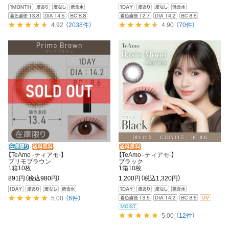
4.92
（2038件）
4.90
（70件）
【TeAmo -ティアモ-】
【TeAmo -ティアモ-】
プリモブラウン
ブラック
1箱10枚
1箱10枚
891円
（税込980円）
1,200円
（税込1,320円）
5.00
（6件）
5.00
（12件）