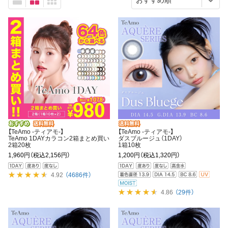
【TeAmo -ティアモ-】
【TeAmo -ティアモ-】
TeAmo 1DAYカラコン2箱まとめ買い
ダスブルージュ（1DAY）
2箱20枚
1箱10枚
1,960円
（税込2,156円）
1,200円
（税込1,320円）
4.92
（4686件）
4.86
（29件）