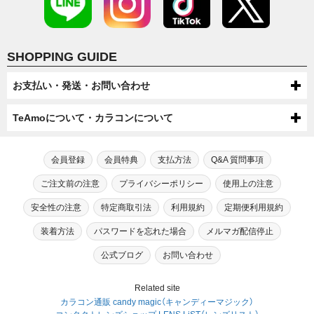
SHOPPING GUIDE
お支払い・発送・お問い合わせ
お支払いについて
TeAmoについて・カラコンについて
代金引換・コンビニ後払い・コンビニ先払い・クレジットカード・ケータ
配送について
TeAmoについて
イ・atone（コンビニで翌月払い）でのお支払いがご利用いただけます。
●配送方法
会員登録
会員特典
支払方法
Q&A 質問事項
送料について
第一種医療機器販売業許可及び高度管理医療機器販売業許可を取得してい
芸能人・モデルが愛用！
宅配便（佐川急便・ヤマト運輸・ゆうパック）またはメール便（ゆうパケッ
●ケータイでのお支払い
ます。
TeAmoだけの度なし・度ありカラコン
ご注文前の注意
プライバシーポリシー
使用上の注意
ト/ネコポス）での配送をお選びいただけます。
宅配便（佐川急便・ヤマト運輸・ゆうパック）送料：全国一律550円（税込）
高度管理医療機器等販売業許可証「6新保衛薬第189号」
注文・返品について
手数料：無料
※数量制限によりメール便での配送をお受けできない場合がございます。
メール便（ゆうパケット/ネコポス）送料：全国送料無料
カラコン通販サイトTeAmoでは、芸能人・モデルが愛用するティアモだ
安全性の注意
特定商取引法
利用規約
定期便利用規約
※機種によってはご利用出来ない可能性がございます。
初めてカラコン・カラーコンタクトをご利用する方へ
【選択上限数】1MONTH：8箱（4セット） / TeAmo1DAY：4箱
※一部SALEやキャンペーン、キャンセル・交換時は送料300円が発生す
●商品変更について
お問い合わせ
けの“度なし”カラコンに加え、“度あり”タイプも合わせて200種類以上も
TeAmoCLEAR1DAY：4箱 / TeAmoCLEAR2WEEK：4箱
る場合がございます。
⇒ドコモケータイ支払でのお支払いの流れ
のバリエーションをご用意。
原則として注文確定後の商品変更は承っておりません。
装着方法
パスワードを忘れた場合
メルマガ配信停止
18歳未満の方がご注文する場合は保護者の同意が必要です。
初めてカラコンをご利用する方または長期間カラコン・コンタクトレンズ
最近のカラコン・カラーコンタクトについて
⇒ソフトバンクケータイ支払でのお支払いの流れ
電話: 0120-545-966
高いイメージがある“度あり”カラコンもリーズナブルな価格でご注文いた
ご注文の際は内容にお間違いのないようご確認・ご注意ください。
を装用されていない方は、眼科医やクリニックの診断を受けられることを
⇒auかんたん決済でのお支払いの流れ
だけます。
（電話:営業時間 月～金 10：00～17：00 土日祝 10：00～17：00）
勧めさせております。
公式ブログ
お問い合わせ
カラコンが販売され始めた当初、カラコンは一般の人達に多く利用されて
カラコン・カラーコンタクトの安全性について
●商品引渡し時期
TeAmoの会員にご入会いただきますと、カラコンをご注文いただいた商
いたという訳ではなく、どちらかと言うと一部の派手なファッションを好
●注文確定後の返品・キャンセルについて
メール：
こちら
で受け付けております。
自身に合う適正なレンズは視力やBC（ベースカーブ）涙の分量、生活習慣
注文後翌日～４日以内に届くように手配していますが、在庫状況や交通状
品代金の2％をポイントとさせていただきます。
んでいたギャル系の女性や当時キャバ嬢をメインに取り上げていたファッ
●クレジット決済
（メール：営業時間 月～金 10：00～17：00 土日祝 10：00～17：00）
などを鑑みて処方してもらう必要があります。
現在カラコンの安全性を疑問視する声がありますが、現在国内にて販売さ
TeAmoのカラコン・カラーコンタクトについて
Related site
≪お届け後の初期不良に関して≫
況により確約はできませんのでご了承ください。
初めてカラーコンタクトレンズをお使いになられる方のために、安心して
ション誌があったように水商売のホステスのような派手な方々が多く利用
※17時以降のメール受信につきましては、翌営業日に返信させていただ
そのため、視力のみで自己判断する事や当店スタッフが判断できるもので
れている国内承認カラーコンタクトに関しては製造販売にあたっては厚生
クレジットカードはVISA,MasterCard,JCB, 上記クレジットカードマーク
カラコン通販 candy magic（キャンディーマジック）
品切れの場合はメールにてご連絡いたします。
商品の品質には万全を期しておりますが、万一「汚れや破損」「不具合が見
ご利用いただけるお客様相談窓口をご用意しております。
されていました。
きますのでご了承ください。
は御座いません。
省による承認が必要となり、販売については 各都道府県の販売業の許
がついたクレジットカードであればどのカードでもご利用可能です。
現在市場でのカラコンの商品数は年々増加しており、ナチュラル系、ハー
受けられるレンズ」「注文と異なる商品」 が届いた場合、商品を破棄せず、