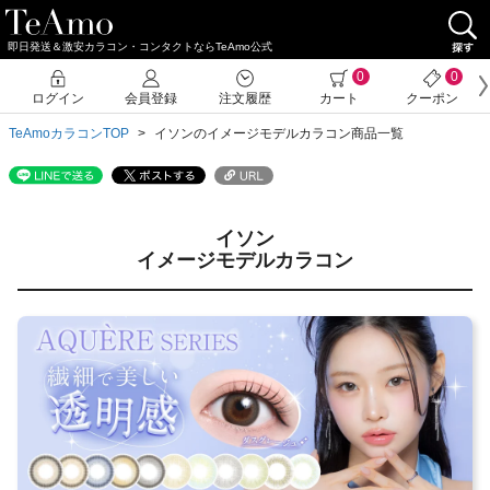
即日発送＆激安カラコン・コンタクトならTeAmo公式
0
0
ログイン
会員登録
注文履歴
カート
クーポン
TeAmoカラコンTOP
イソンのイメージモデルカラコン商品一覧
イソン
イメージモデルカラコン