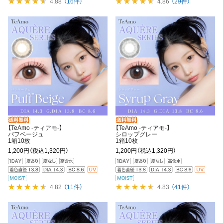
4.88
（16件）
4.86
（29件）
【TeAmo -ティアモ-】
【TeAmo -ティアモ-】
パフベージュ
シロップグレー
1箱10枚
1箱10枚
1,200円
（税込1,320円）
1,200円
（税込1,320円）
4.82
（11件）
4.83
（41件）