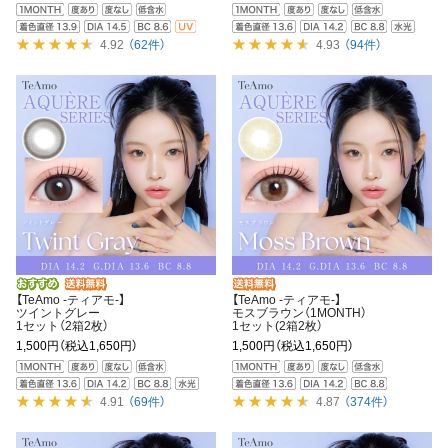
4.92
（62件）
4.93
（94件）
【TeAmo -ティアモ-】
【TeAmo -ティアモ-】
ツイントグレー
モスブラウン（1MONTH）
1セット（2箱2枚）
1セット(2箱2枚）
1,500円
（税込1,650円）
1,500円
（税込1,650円）
4.91
（69件）
4.87
（374件）