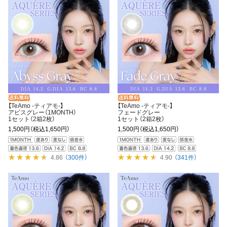
【TeAmo -ティアモ-】
【TeAmo -ティアモ-】
アビスグレー（1MONTH）
フェードグレー
1セット（2箱2枚）
1セット（2箱2枚）
1,500円
（税込1,650円）
1,500円
（税込1,650円）
4.86
（300件）
4.90
（341件）