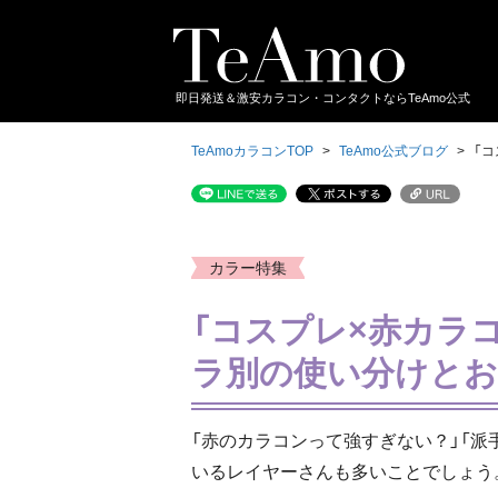
即日発送＆激安カラコン・コンタクトならTeAmo公式
TeAmoカラコンTOP
TeAmo公式ブログ
「
カラー特集
「コスプレ×赤カラ
ラ別の使い分けと
「赤のカラコンって強すぎない？」「
いるレイヤーさんも多いことでしょう