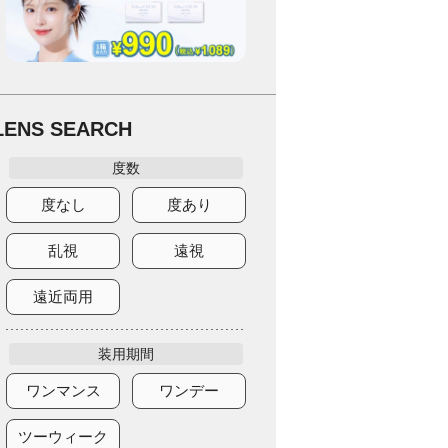
LENS SEARCH
度数
度なし
度あり
乱視
遠視
遠近両用
装用期間
ワンマンス
ワンデー
ツーウィーク