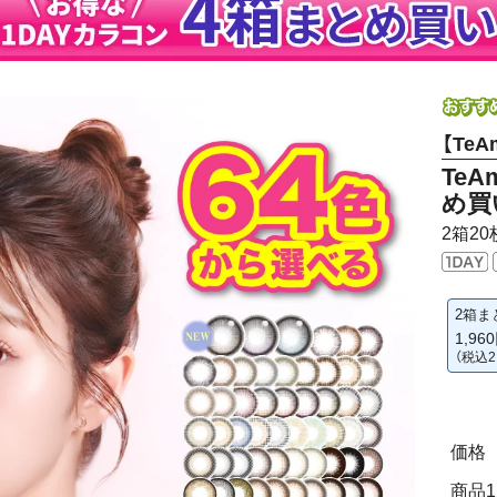
【TeA
Te
め買
2箱20
2箱ま
1,96
（税込2
価格
商品1