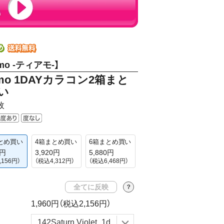
mo -ティアモ-】
Amo 1DAYカラコン2箱まと
い
枚
とめ買い
4箱まとめ買い
6箱まとめ買い
0円
3,920円
5,880円
,156円）
（税込4,312円）
（税込6,468円）
全てに反映
？
1,960円
（税込2,156円）