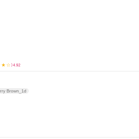
クーポン詳細
★★☆
）4.92
rry Brown_1d