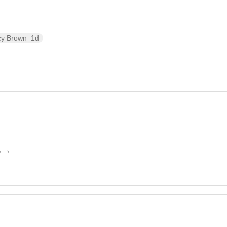
cy Brown_1d
前の写真
次の写真
、、