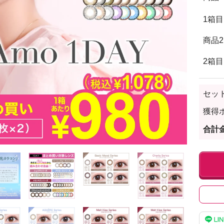
1箱目
商品2
2箱目
セッ
獲得
合計