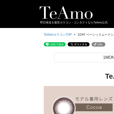
即日発送＆激安カラコン・コンタクトならTeAmo公式
TeAmoカラコンTOP
1DAY ベーシックムード
1MO
T