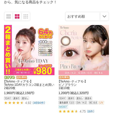
から、気になる商品をチェック！
【TeAmo -ティアモ-】
【TeAmo -ティアモ-】
TeAmo 1DAYカラコン2箱まとめ買い
ピノブラウン
2箱20枚
1箱10枚
1,960円
（税込2,156円）
1,200円
（税込1,320円）
4.92
（4694件）
4.75
（8件）