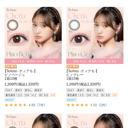
【TeAmo -ティアモ-】
【TeAmo -ティアモ-】
ピノベージュ
ピノグレー
1箱10枚
1箱10枚
1,200円
（税込1,320円）
1,200円
（税込1,320円）
4.86
（7件）
4.50
（2件）