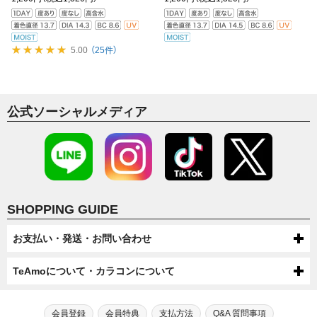
5.00
（25件）
公式ソーシャルメディア
SHOPPING GUIDE
お支払い・発送・お問い合わせ
お支払いについて
TeAmoについて・カラコンについて
代金引換・コンビニ後払い・コンビニ先払い・クレジットカード・ケータ
配送について
TeAmoについて
イ・atone（コンビニで翌月払い）でのお支払いがご利用いただけます。
●配送方法
会員登録
会員特典
支払方法
Q&A 質問事項