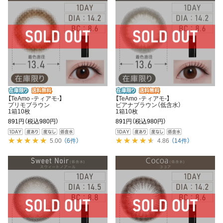
【TeAmo -ティアモ-】
【TeAmo -ティアモ-】
プリモブラウン
ビアナブラウン（低含水）
1箱10枚
1箱10枚
891円
（税込980円）
891円
（税込980円）
5.00
（6件）
4.86
（14件）