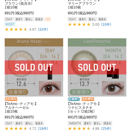
ブラウン（低含水）
マリーアブラウン
1箱10枚
1箱10枚
891円
（税込980円）
891円
（税込980円）
5.00
（10件）
4.97
（32件）
【TeAmo -ティアモ-】
【TeAmo -ティアモ-】
アルナヘーゼル
リナピスタチオ
1箱10枚
1セット（2箱2枚）
891円
（税込980円）
891円
（税込980円）
4.72
（18件）
4.88
（25件）