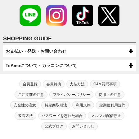
SHOPPING GUIDE
お支払い・発送・お問い合わせ
お支払いについて
TeAmoについて・カラコンについて
代金引換・コンビニ後払い・コンビニ先払い・クレジットカード・ケータ
配送について
TeAmoについて
イ・atone（コンビニで翌月払い）でのお支払いがご利用いただけます。
●配送方法
会員登録
会員特典
支払方法
Q&A 質問事項
送料について
第一種医療機器販売業許可及び高度管理医療機器販売業許可を取得してい
芸能人・モデルが愛用！
宅配便（佐川急便・ヤマト運輸・ゆうパック）またはメール便（ゆうパケッ
●ケータイでのお支払い
ます。
TeAmoだけの度なし・度ありカラコン
ご注文前の注意
プライバシーポリシー
使用上の注意
ト/ネコポス）での配送をお選びいただけます。
宅配便（佐川急便・ヤマト運輸・ゆうパック）送料：全国一律550円（税込）
高度管理医療機器等販売業許可証「6新保衛薬第189号」
注文・返品について
手数料：無料
※数量制限によりメール便での配送をお受けできない場合がございます。
メール便（ゆうパケット/ネコポス）送料：全国送料無料
カラコン通販サイトTeAmoでは、芸能人・モデルが愛用するティアモだ
安全性の注意
特定商取引法
利用規約
定期便利用規約
※機種によってはご利用出来ない可能性がございます。
初めてカラコン・カラーコンタクトをご利用する方へ
【選択上限数】1MONTH：8箱（4セット） / TeAmo1DAY：4箱
※一部SALEやキャンペーン、キャンセル・交換時は送料300円が発生す
●商品変更について
お問い合わせ
けの“度なし”カラコンに加え、“度あり”タイプも合わせて200種類以上も
TeAmoCLEAR1DAY：4箱 / TeAmoCLEAR2WEEK：4箱
る場合がございます。
⇒ドコモケータイ支払でのお支払いの流れ
のバリエーションをご用意。
原則として注文確定後の商品変更は承っておりません。
装着方法
パスワードを忘れた場合
メルマガ配信停止
18歳未満の方がご注文する場合は保護者の同意が必要です。
初めてカラコンをご利用する方または長期間カラコン・コンタクトレンズ
最近のカラコン・カラーコンタクトについて
⇒ソフトバンクケータイ支払でのお支払いの流れ
電話: 0120-545-966
高いイメージがある“度あり”カラコンもリーズナブルな価格でご注文いた
ご注文の際は内容にお間違いのないようご確認・ご注意ください。
を装用されていない方は、眼科医やクリニックの診断を受けられることを
⇒auかんたん決済でのお支払いの流れ
だけます。
（電話:営業時間 月～金 10：00～17：00 土日祝 10：00～17：00）
勧めさせております。
公式ブログ
お問い合わせ
カラコンが販売され始めた当初、カラコンは一般の人達に多く利用されて
カラコン・カラーコンタクトの安全性について
●商品引渡し時期
TeAmoの会員にご入会いただきますと、カラコンをご注文いただいた商
いたという訳ではなく、どちらかと言うと一部の派手なファッションを好
●注文確定後の返品・キャンセルについて
メール：
こちら
で受け付けております。
自身に合う適正なレンズは視力やBC（ベースカーブ）涙の分量、生活習慣
注文後翌日～４日以内に届くように手配していますが、在庫状況や交通状
品代金の2％をポイントとさせていただきます。
んでいたギャル系の女性や当時キャバ嬢をメインに取り上げていたファッ
●クレジット決済