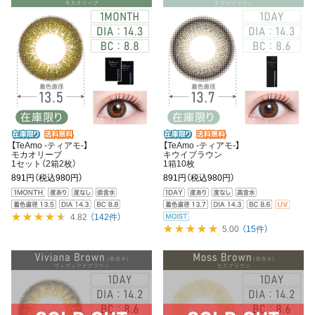
【TeAmo -ティアモ-】
【TeAmo -ティアモ-】
モカオリーブ
キウイブラウン
1セット（2箱2枚）
1箱10枚
891円
（税込980円）
891円
（税込980円）
4.82
（142件）
5.00
（15件）