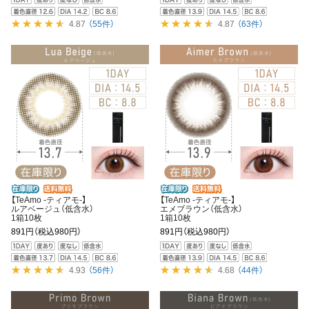
4.87
（55件）
4.87
（63件）
【TeAmo -ティアモ-】
【TeAmo -ティアモ-】
ルアベージュ（低含水）
エメブラウン（低含水）
1箱10枚
1箱10枚
891円
（税込980円）
891円
（税込980円）
4.93
（56件）
4.68
（44件）