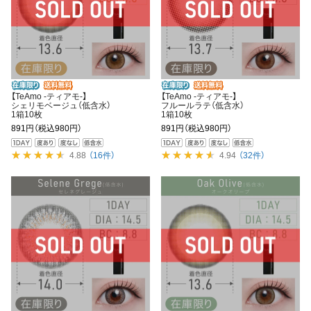
【TeAmo -ティアモ-】
【TeAmo -ティアモ-】
シェリモベージュ（低含水）
フルールラテ（低含水）
1箱10枚
1箱10枚
891円
（税込980円）
891円
（税込980円）
4.88
（16件）
4.94
（32件）