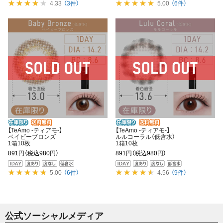
4.33
（3件）
5.00
（6件）
【TeAmo -ティアモ-】
【TeAmo -ティアモ-】
ベイビーブロンズ
ルルコーラル（低含水）
1箱10枚
1箱10枚
891円
（税込980円）
891円
（税込980円）
5.00
（6件）
4.56
（9件）
公式ソーシャルメディア