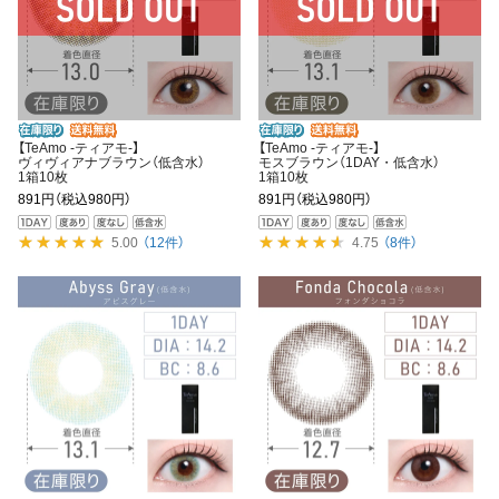
【TeAmo -ティアモ-】
【TeAmo -ティアモ-】
ヴィヴィアナブラウン（低含水）
モスブラウン（1DAY・低含水）
1箱10枚
1箱10枚
891円
（税込980円）
891円
（税込980円）
5.00
（12件）
4.75
（8件）